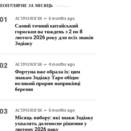
ПОПУЛЯРНЕ ЗА МІСЯЦЬ
01
АСТРОЛОГІЯ
6 months ago
Самий точний китайський
гороскоп на тиждень з 2 по 8
лютого 2026 року для всіх знаків
Зодіаку
02
АСТРОЛОГІЯ
4 months ago
Фортуна вже обрала їх: цим
знакам Зодіаку Таро обіцяє
великий прорив наприкінці
березня
03
АСТРОЛОГІЯ
6 months ago
Місяць вибору: які знаки Зодіаку
ухвалять доленосне рішення у
лютому 2026 року