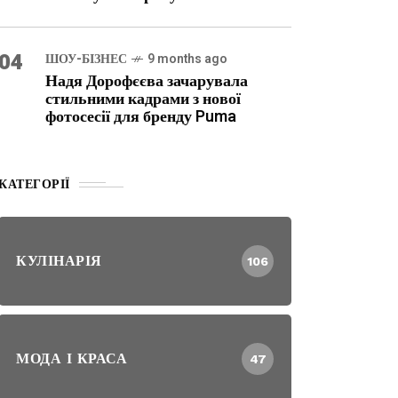
04
ШОУ-БІЗНЕС
9 months ago
Надя Дорофєєва зачарувала
стильними кадрами з нової
фотосесії для бренду Puma
КАТЕГОРІЇ
КУЛІНАРІЯ
106
МОДА І КРАСА
47