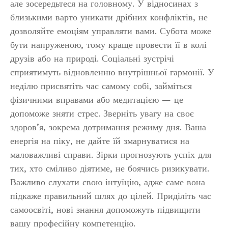
але зосередьтеся на головному. У відносинах з
близькими варто уникати дрібних конфліктів, не
дозволяйте емоціям управляти вами. Субота може
бути напруженою, тому краще провести її в колі
друзів або на природі. Соціальні зустрічі
сприятимуть відновленню внутрішньої гармонії. У
неділю присвятіть час самому собі, займіться
фізичними вправами або медитацією — це
допоможе зняти стрес. Зверніть увагу на своє
здоров’я, зокрема дотримання режиму дня. Ваша
енергія на піку, не дайте їй змарнуватися на
маловажливі справи. Зірки прогнозують успіх для
тих, хто сміливо діятиме, не боячись ризикувати.
Важливо слухати свою інтуїцію, адже саме вона
підкаже правильний шлях до цілей. Приділіть час
самоосвіті, нові знання допоможуть підвищити
вашу професійну компетенцію.