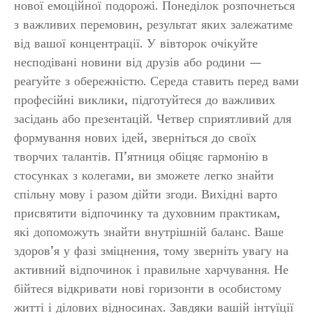
нової емоційної подорожі. Понеділок розпочнеться
з важливих перемовин, результат яких залежатиме
від вашої концентрації. У вівторок очікуйте
несподівані новини від друзів або родини —
реагуйте з обережністю. Середа ставить перед вами
професійні виклики, підготуйтеся до важливих
засідань або презентацій. Четвер сприятливий для
формування нових ідей, зверніться до своїх
творчих талантів. П’ятниця обіцяє гармонію в
стосунках з колегами, ви зможете легко знайти
спільну мову і разом дійти згоди. Вихідні варто
присвятити відпочинку та духовним практикам,
які допоможуть знайти внутрішній баланс. Ваше
здоров’я у фазі зміцнення, тому зверніть увагу на
активний відпочинок і правильне харчування. Не
бійтеся відкривати нові горизонти в особистому
житті і ділових відносинах. Завдяки вашій інтуїції