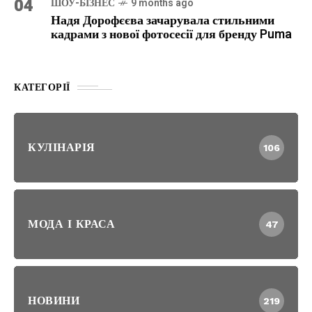
04
ШОУ-БІЗНЕС
9 months ago
Надя Дорофєєва зачарувала стильними
кадрами з нової фотосесії для бренду Puma
КАТЕГОРІЇ
КУЛІНАРІЯ
106
МОДА І КРАСА
47
НОВИНИ
219