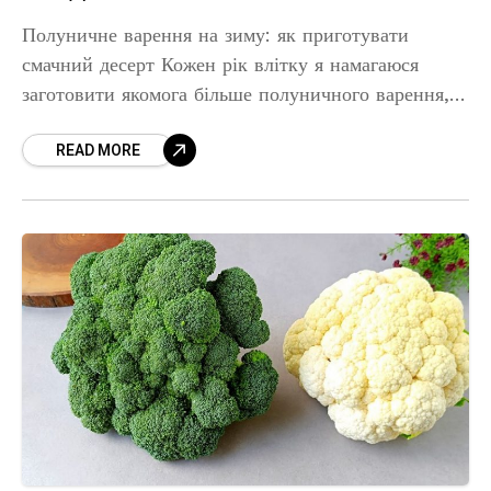
Полуничне варення на зиму: як приготувати
смачний десерт Кожен рік влітку я намагаюся
заготовити якомога більше полуничного варення,
адже взимку так приємно відкрити баночку і
READ MORE
насолодитися смаком сонячного літа. Це