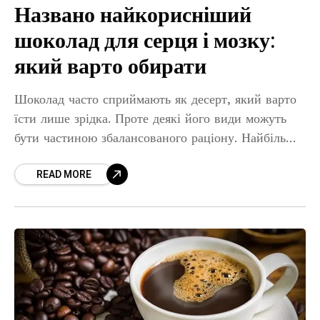
Названо найкорисніший
шоколад для серця і мозку:
який варто обирати
Шоколад часто сприймають як десерт, який варто
їсти лише зрідка. Проте деякі його види можуть
бути частиною збалансованого раціону. Найбільшу
користь для організму пов’язують із темним
READ MORE
шоколадом із високим вмістом