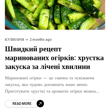
КУЛІНАРІЯ
2 months ago
Швидкий рецепт
маринованих огірків: хрустка
закуска за лічені хвилини
Мариновані огірки — це смачна та освіжаюча
закуска, яка чудово доповнить ваше меню.
Приготувати хрусткі та ароматні огірки можна
всього за кілька хвилин, завдяки простому методу
READ MORE
у пакеті. У цій