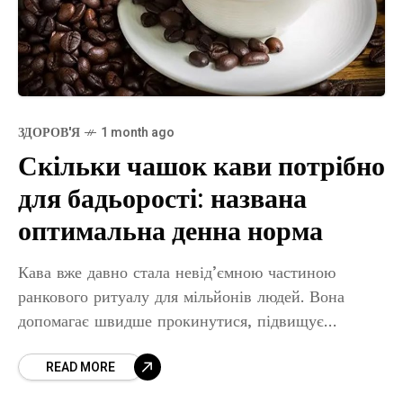
ЗДОРОВ'Я
1 month ago
Скільки чашок кави потрібно
для бадьорості: названа
оптимальна денна норма
Кава вже давно стала невід’ємною частиною
ранкового ритуалу для мільйонів людей. Вона
допомагає швидше прокинутися, підвищує
концентрацію уваги та дарує відчуття бадьорості.
READ MORE
Проте багато хто помилково вважає, що чим
більше