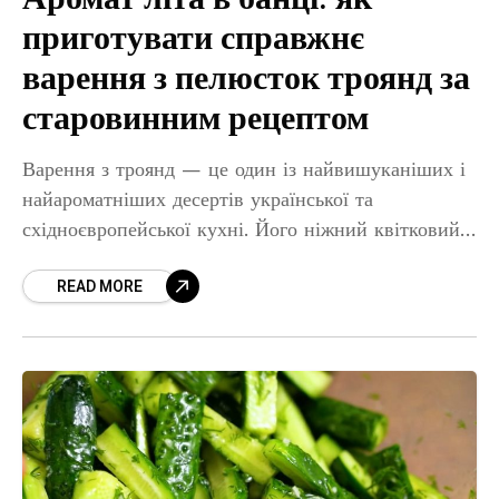
приготувати справжнє
варення з пелюсток троянд за
старовинним рецептом
Варення з троянд — це один із найвишуканіших і
найароматніших десертів української та
східноєвропейської кухні. Його ніжний квітковий
аромат, красивий рожевий колір і неповторний
READ MORE
смак здатні перетворити звичайне чаювання на