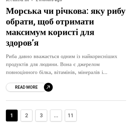
Морська чи річкова: яку рибу
обрати, щоб отримати
максимум користі для
здоров’я
Риба давно вважається одним із найкорисніших
продуктів для людини. Вона є джерелом
повноцінного білка, вітамінів, мінералів і
корисних жирів. Проте серед прихильників
READ MORE
здорового харчування постійно виникає питання:
яка риба корисніша
1
2
3
...
11