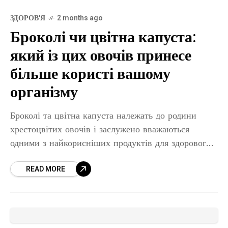
ЗДОРОВ'Я
2 months ago
Броколі чи цвітна капуста:
який із цих овочів принесе
більше користі вашому
організму
Броколі та цвітна капуста належать до родини
хрестоцвітих овочів і заслужено вважаються
одними з найкорисніших продуктів для здорового
харчування. Обидва овочі багаті на вітаміни,
READ MORE
мінерали, клітковину та антиоксиданти, проте
мають