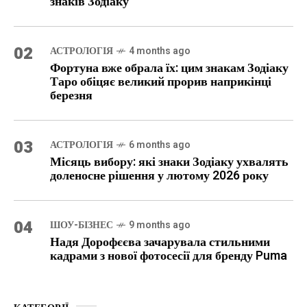
знаків Зодіаку
02
АСТРОЛОГІЯ
4 months ago
Фортуна вже обрала їх: цим знакам Зодіаку
Таро обіцяє великий прорив наприкінці
березня
03
АСТРОЛОГІЯ
6 months ago
Місяць вибору: які знаки Зодіаку ухвалять
доленосне рішення у лютому 2026 року
04
ШОУ-БІЗНЕС
9 months ago
Надя Дорофєєва зачарувала стильними
кадрами з нової фотосесії для бренду Puma