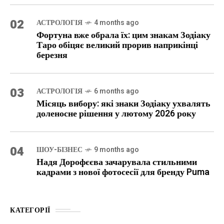
02
АСТРОЛОГІЯ
4 months ago
Фортуна вже обрала їх: цим знакам Зодіаку
Таро обіцяє великий прорив наприкінці
березня
03
АСТРОЛОГІЯ
6 months ago
Місяць вибору: які знаки Зодіаку ухвалять
доленосне рішення у лютому 2026 року
04
ШОУ-БІЗНЕС
9 months ago
Надя Дорофєєва зачарувала стильними
кадрами з нової фотосесії для бренду Puma
КАТЕГОРІЇ