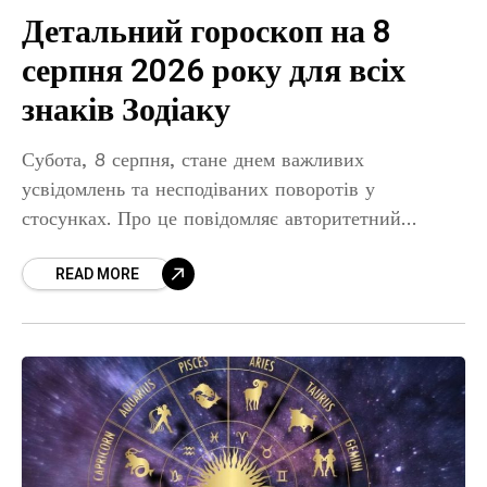
Детальний гороскоп на 8
серпня 2026 року для всіх
знаків Зодіаку
Субота, 8 серпня, стане днем важливих
усвідомлень та несподіваних поворотів у
стосунках. Про це повідомляє авторитетний
міжнародний астрологічний портал
READ MORE
Astrology.com. Зірки радять не поспішати з
висновками та уважно слухати власну