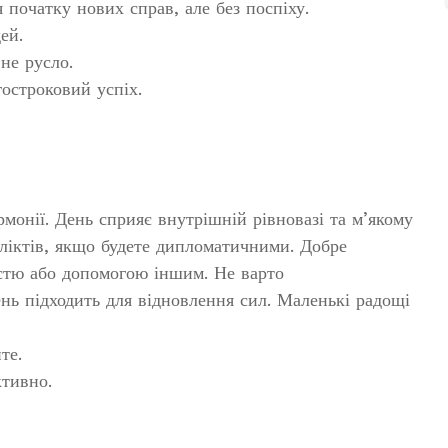
 початку нових справ, але без поспіху.
ей.
не русло.
гостроковий успіх.
рмонії. День сприяє внутрішній рівновазі та м’якому
ліктів, якщо будете дипломатичними. Добре
істю або допомогою іншим. Не варто
нь підходить для відновлення сил. Маленькі радощі
те.
ктивно.