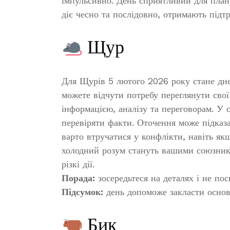
імпульсивно. День сприятливий для плану
діє чесно та послідовно, отримають підтр
Щур
Для Щурів 5 лютого 2026 року стане дн
можете відчути потребу переглянути свої
інформацією, аналізу та переговорам. У 
перевіряти факти. Оточення може підказат
варто втручатися у конфлікти, навіть як
холодний розум стануть вашими союзника
різкі дії.
Порада:
зосередьтеся на деталях і не по
Підсумок:
день допоможе закласти основу
Бик