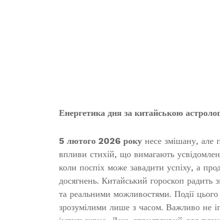
Енергетика дня за китайською астроло
5 лютого 2026 року
несе змішану, але 
впливи стихій, що вимагають усвідомлено
коли поспіх може завадити успіху, а про
досягнень. Китайський гороскоп радить 
та реальними можливостями. Події цього
зрозумілими лише з часом. Важливо не ігн