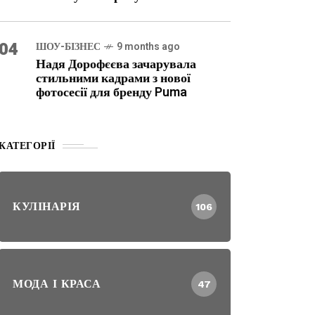
04
ШОУ-БІЗНЕС
9 months ago
Надя Дорофєєва зачарувала
стильними кадрами з нової
фотосесії для бренду Puma
КАТЕГОРІЇ
КУЛІНАРІЯ
106
МОДА І КРАСА
47