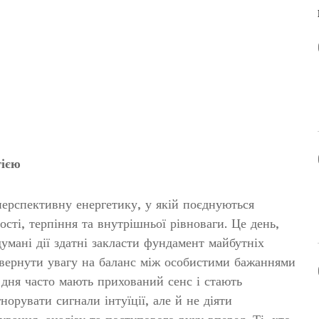
гією
перспективну енергетику, у якій поєднуються
сті, терпіння та внутрішньої рівноваги. Це день,
думані дії здатні закласти фундамент майбутніх
звернути увагу на баланс між особистими бажаннями
 дня часто мають прихований сенс і стають
орувати сигнали інтуїції, але й не діяти