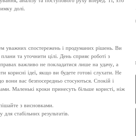
вання, аналізу та поступового руху вперед. Ті, хто
имку долі.
ем уважних спостережень і продуманих рішень. Ви
 плани та уточнити цілі. День сприяє роботі з
справах важливо не покладатися лише на удачу, а
и корисні ідеї, якщо ви будете готові слухати. Не
що вони вас безпосередньо стосуються. Спокій і
ми. Маленькі кроки принесуть більше користі, ніж
спішайте з висновками.
 для стабільних результатів.