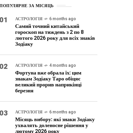
ПОПУЛЯРНЕ ЗА МІСЯЦЬ
01
АСТРОЛОГІЯ
6 months ago
Самий точний китайський
гороскоп на тиждень з 2 по 8
лютого 2026 року для всіх знаків
Зодіаку
02
АСТРОЛОГІЯ
4 months ago
Фортуна вже обрала їх: цим
знакам Зодіаку Таро обіцяє
великий прорив наприкінці
березня
03
АСТРОЛОГІЯ
6 months ago
Місяць вибору: які знаки Зодіаку
ухвалять доленосне рішення у
лютому 2026 року