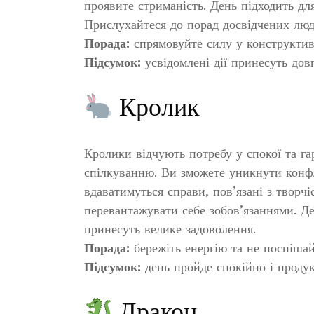
проявите стриманість. День підходить для
Прислухайтеся до порад досвідчених люд
Порада:
спрямовуйте силу у конструктив
Підсумок:
усвідомлені дії принесуть дов
Кролик
Кролики відчують потребу у спокої та га
спілкуванню. Ви зможете уникнути конф
вдаватимуться справи, пов’язані з творч
перевантажувати себе зобов’язаннями. Де
принесуть велике задоволення.
Порада:
бережіть енергію та не поспішай
Підсумок:
день пройде спокійно і проду
Дракон