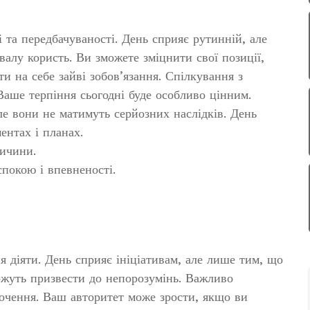
 та передбачуваності. День сприяє рутинній, але
валу користь. Ви зможете зміцнити свої позиції,
и на себе зайві зобов’язання. Спілкування з
Ваше терпіння сьогодні буде особливо цінним.
ле вони не матимуть серйозних наслідків. День
ентах і планах.
ричини.
спокою і впевненості.
я діяти. День сприяє ініціативам, але лише тим, що
ожуть призвести до непорозумінь. Важливо
точення. Ваш авторитет може зрости, якщо ви