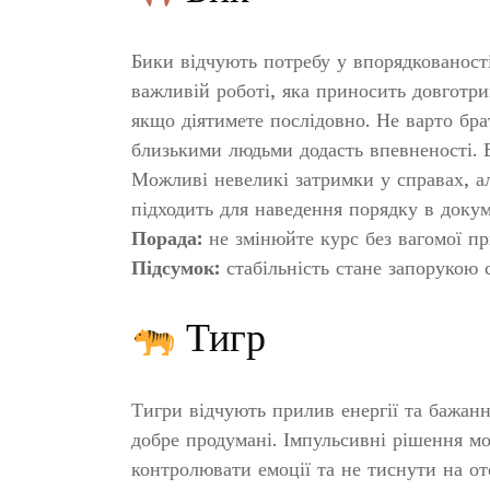
Бики відчують потребу у впорядкованості
важливій роботі, яка приносить довготри
якщо діятимете послідовно. Не варто брат
близькими людьми додасть впевненості. 
Можливі невеликі затримки у справах, а
підходить для наведення порядку в докум
Порада:
не змінюйте курс без вагомої п
Підсумок:
стабільність стане запорукою 
Тигр
Тигри відчують прилив енергії та бажанн
добре продумані. Імпульсивні рішення м
контролювати емоції та не тиснути на о