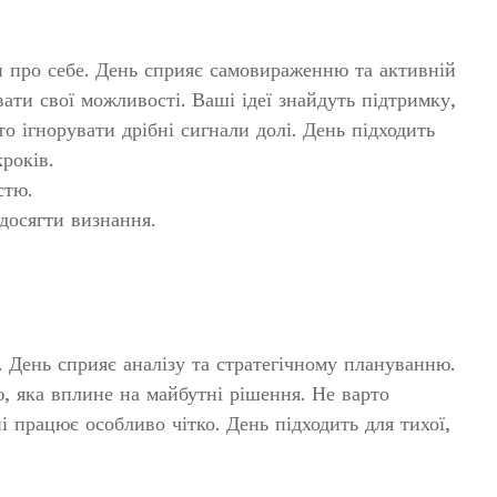
 про себе. День сприяє самовираженню та активній
ати свої можливості. Ваші ідеї знайдуть підтримку,
о ігнорувати дрібні сигнали долі. День підходить
років.
стю.
осягти визнання.
. День сприяє аналізу та стратегічному плануванню.
 яка вплине на майбутні рішення. Не варто
і працює особливо чітко. День підходить для тихої,