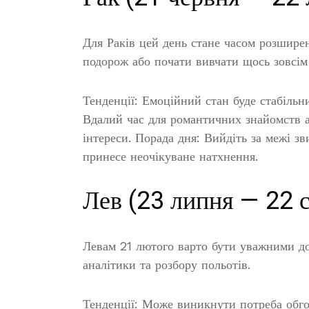
Для Раків цей день стане часом розшире
подорож або почати вивчати щось зовсім
Тенденції: Емоційний стан буде стабільн
Вдалий час для романтичних знайомств а
інтереси. Порада дня: Вийдіть за межі 
принесе неочікуване натхнення.
Лев (23 липня — 22 
Левам 21 лютого варто бути уважними до 
аналітики та розбору польотів.
Тенденції: Може виникнути потреба обг