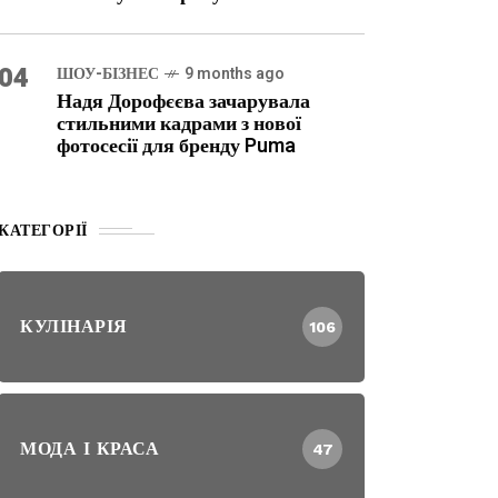
04
ШОУ-БІЗНЕС
9 months ago
Надя Дорофєєва зачарувала
стильними кадрами з нової
фотосесії для бренду Puma
КАТЕГОРІЇ
КУЛІНАРІЯ
106
МОДА І КРАСА
47