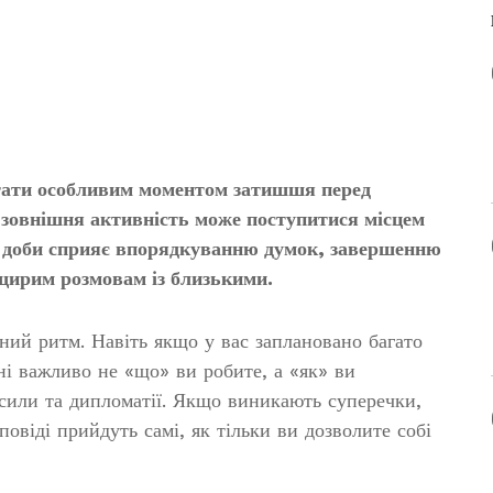
стати особливим моментом затишшя перед
 зовнішня активність може поступитися місцем
а доби сприяє впорядкуванню думок, завершенню
 щирим розмовам із близькими.
ний ритм. Навіть якщо у вас заплановано багато
ні важливо не «що» ви робите, а «як» ви
ї сили та дипломатії. Якщо виникають суперечки,
овіді прийдуть самі, як тільки ви дозволите собі