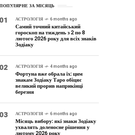
ПОПУЛЯРНЕ ЗА МІСЯЦЬ
01
АСТРОЛОГІЯ
6 months ago
Самий точний китайський
гороскоп на тиждень з 2 по 8
лютого 2026 року для всіх знаків
Зодіаку
02
АСТРОЛОГІЯ
4 months ago
Фортуна вже обрала їх: цим
знакам Зодіаку Таро обіцяє
великий прорив наприкінці
березня
03
АСТРОЛОГІЯ
6 months ago
Місяць вибору: які знаки Зодіаку
ухвалять доленосне рішення у
лютому 2026 року