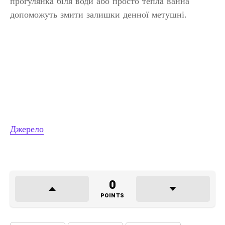
прогулянка біля води або просто тепла ванна
допоможуть змити залишки денної метушні.
Джерело
0
POINTS