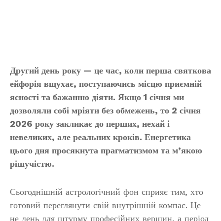
Другий день року — це час, коли перша святкова
ейфорія вщухає, поступаючись місцю приємній
ясності та бажанню діяти. Якщо 1 січня ми
дозволяли собі мріяти без обмежень, то 2 січня
2026 року закликає до перших, нехай і
невеликих, але реальних кроків. Енергетика
цього дня просякнута прагматизмом та м’якою
рішучістю.
Сьогоднішній астрологічний фон сприяє тим, хто
готовий переглянути свій внутрішній компас. Це
не день для штурму професійних вершин, а період