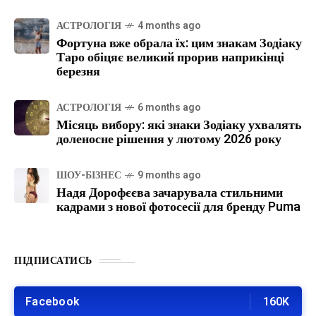
АСТРОЛОГІЯ
4 months ago
Фортуна вже обрала їх: цим знакам Зодіаку
Таро обіцяє великий прорив наприкінці
березня
АСТРОЛОГІЯ
6 months ago
Місяць вибору: які знаки Зодіаку ухвалять
доленосне рішення у лютому 2026 року
ШОУ-БІЗНЕС
9 months ago
Надя Дорофєєва зачарувала стильними
кадрами з нової фотосесії для бренду Puma
ПІДПИСАТИСЬ
Facebook
160K