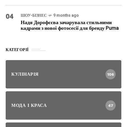
04
ШОУ-БІЗНЕС
9 months ago
Надя Дорофєєва зачарувала стильними
кадрами з нової фотосесії для бренду Puma
КАТЕГОРІЇ
КУЛІНАРІЯ
106
МОДА І КРАСА
47