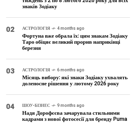
тиждень з 2 по 8 лютого 2026 року для всіх
знаків Зодіаку
02
АСТРОЛОГІЯ
4 months ago
Фортуна вже обрала їх: цим знакам Зодіаку
Таро обіцяє великий прорив наприкінці
березня
03
АСТРОЛОГІЯ
6 months ago
Місяць вибору: які знаки Зодіаку ухвалять
доленосне рішення у лютому 2026 року
04
ШОУ-БІЗНЕС
9 months ago
Надя Дорофєєва зачарувала стильними
кадрами з нової фотосесії для бренду Puma