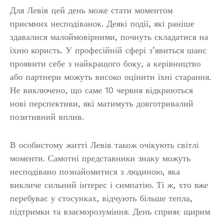
Для Левів цей день може стати моментом
приємних несподіванок. Деякі події, які раніше
здавалися малоймовірними, почнуть складатися на
їхню користь. У професійній сфері з’явиться шанс
проявити себе з найкращого боку, а керівництво
або партнери можуть високо оцінити їхні старання.
Не виключено, що саме 10 червня відкриються
нові перспективи, які матимуть довготривалий
позитивний вплив.
В особистому житті Левів також очікують світлі
моменти. Самотні представники знаку можуть
несподівано познайомитися з людиною, яка
викличе сильний інтерес і симпатію. Ті ж, хто вже
перебуває у стосунках, відчують більше тепла,
підтримки та взаєморозуміння. День сприяє щирим