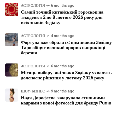
АСТРОЛОГІЯ
6 months ago
Самий точний китайський гороскоп на
тиждень з 2 по 8 лютого 2026 року для
всіх знаків Зодіаку
АСТРОЛОГІЯ
4 months ago
Фортуна вже обрала їх: цим знакам Зодіаку
Таро обіцяє великий прорив наприкінці
березня
АСТРОЛОГІЯ
6 months ago
Місяць вибору: які знаки Зодіаку ухвалять
доленосне рішення у лютому 2026 року
ШОУ-БІЗНЕС
9 months ago
Надя Дорофєєва зачарувала стильними
кадрами з нової фотосесії для бренду Puma