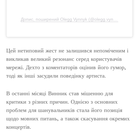
Допис, поширений Olegg Vynnyk (@olegg.vynnyk.original)
Цей нетиповий жест не залишився непоміченим і
викликав великий резонанс серед користувачів
мережі. Дехто з коментаторів оцінив його гумор,
тоді як інші засудили поведінку артиста.
В останні місяці Винник став мішенню для
критики з різних причин. Однією з основних
проблем для шанувальників стала його позиція
щодо мовних питань, а також скасування окремих
концертів.