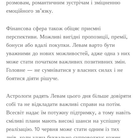
розмовам, романтичним зустрічам і зміцненню
емоційного зв’язку.
Фінансова сфера також обіцяє приємні
перспективи. Можливі вигідні пропозиції, премії,
бонуси або вдалі покупки. Левам варто бути
уважними до нових можливостей, адже одна з них
може стати початком важливих позитивних змін.
Головне — не сумніватися у власних силах і не
боятися діяти рішуче.
Астрологи радять Левам цього дня більше довіряти
собі та не відкладати важливі справи на потім.
Всесвіт надає їм потужну підтримку, а тому навіть
сміливі плани мають високі шанси на успішну
реалізацію. 10 червня може стати одним із тих
днів, коли удача буквально супроводжує кожен