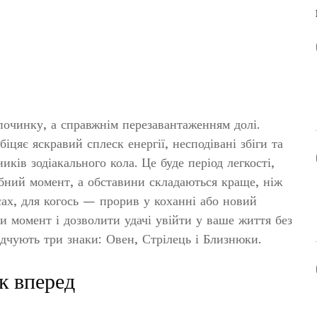
дпочинку, а справжнім перезавантаженням долі.
цяє яскравий сплеск енергії, несподівані збіги та
ків зодіакального кола. Це буде період легкості,
ібний момент, а обставини складаються краще, ніж
сах, для когось — прорив у коханні або новий
ти момент і дозволити удачі увійти у ваше життя без
дчують три знаки: Овен, Стрілець і Близнюки.
к вперед