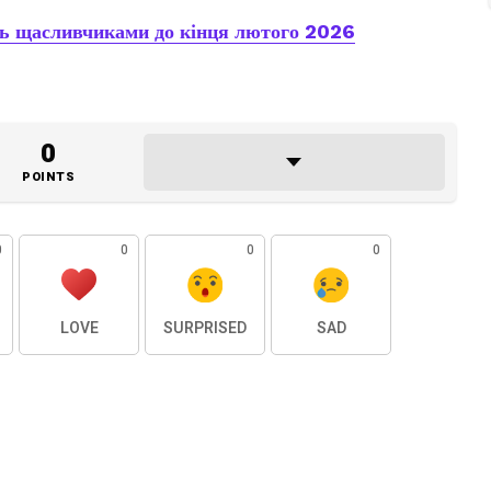
уть щасливчиками до кінця лютого 2026
0
POINTS
0
0
0
0
LOVE
SURPRISED
SAD