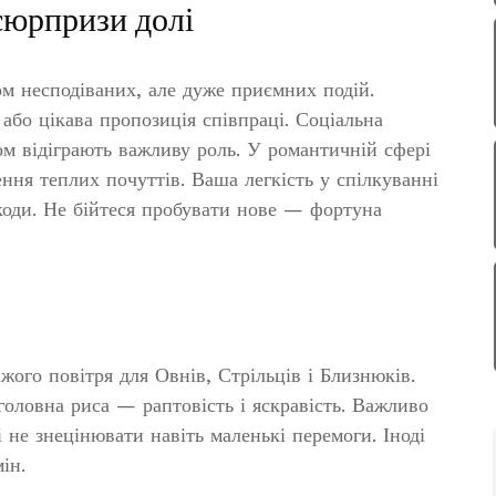
юрпризи долі
ом несподіваних, але дуже приємних подій.
бо цікава пропозиція співпраці. Соціальна
дом відіграють важливу роль. У романтичній сфері
ння теплих почуттів. Ваша легкість у спілкуванні
шкоди. Не бійтеся пробувати нове — фортуна
жого повітря для Овнів, Стрільців і Близнюків.
 головна риса — раптовість і яскравість. Важливо
не знецінювати навіть маленькі перемоги. Іноді
ін.