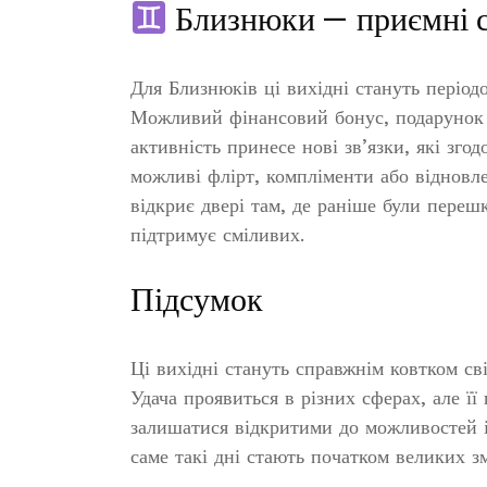
Близнюки — приємні с
Для Близнюків ці вихідні стануть період
Можливий фінансовий бонус, подарунок а
активність принесе нові зв’язки, які зго
можливі флірт, компліменти або відновле
відкриє двері там, де раніше були пере
підтримує сміливих.
Підсумок
Ці вихідні стануть справжнім ковтком сві
Удача проявиться в різних сферах, але її
залишатися відкритими до можливостей і 
саме такі дні стають початком великих зм