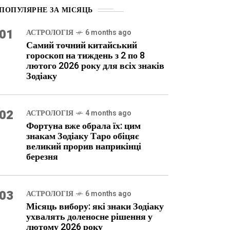
ПОПУЛЯРНЕ ЗА МІСЯЦЬ
01
АСТРОЛОГІЯ
6 months ago
Самий точний китайський
гороскоп на тиждень з 2 по 8
лютого 2026 року для всіх знаків
Зодіаку
02
АСТРОЛОГІЯ
4 months ago
Фортуна вже обрала їх: цим
знакам Зодіаку Таро обіцяє
великий прорив наприкінці
березня
03
АСТРОЛОГІЯ
6 months ago
Місяць вибору: які знаки Зодіаку
ухвалять доленосне рішення у
лютому 2026 року