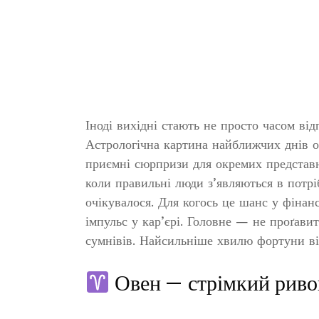
Іноді вихідні стають не просто часом ві
Астрологічна картина найближчих днів обі
приємні сюрпризи для окремих представни
коли правильні люди з’являються в потр
очікувалося. Для когось це шанс у фінан
імпульс у кар’єрі. Головне — не проґави
сумнівів. Найсильніше хвилю фортуни ві
Овен — стрімкий риво