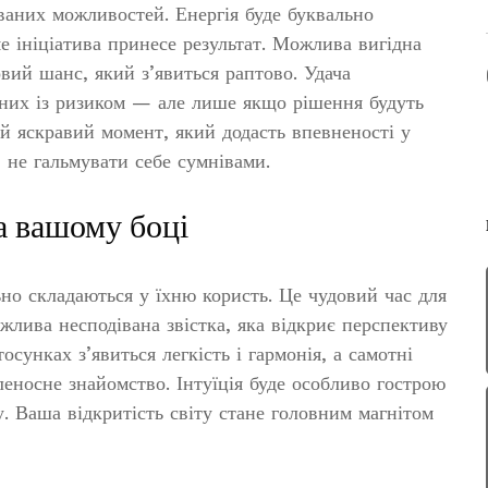
ваних можливостей. Енергія буде буквально
ме ініціатива принесе результат. Можлива вигідна
вий шанс, який з’явиться раптово. Удача
аних із ризиком — але лише якщо рішення будуть
 яскравий момент, який додасть впевненості у
 не гальмувати себе сумнівами.
а вашому боці
но складаються у їхню користь. Це чудовий час для
ожлива несподівана звістка, яка відкриє перспективу
осунках з’явиться легкість і гармонія, а самотні
еносне знайомство. Інтуїція буде особливо гострою
. Ваша відкритість світу стане головним магнітом