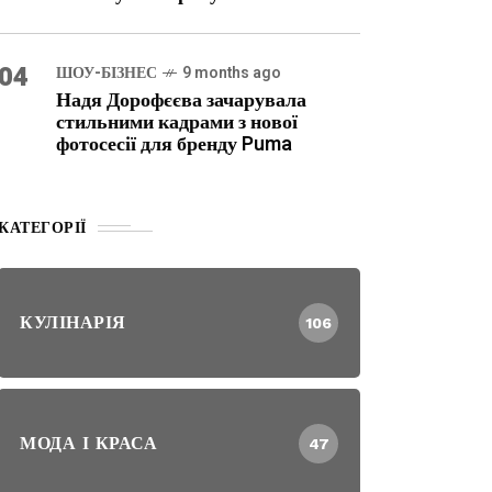
04
ШОУ-БІЗНЕС
9 months ago
Надя Дорофєєва зачарувала
стильними кадрами з нової
фотосесії для бренду Puma
КАТЕГОРІЇ
КУЛІНАРІЯ
106
МОДА І КРАСА
47