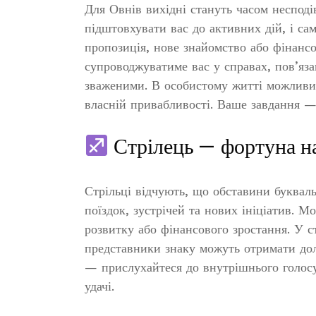
Для Овнів вихідні стануть часом несподі
підштовхувати вас до активних дій, і са
пропозиція, нове знайомство або фінансо
супроводжуватиме вас у справах, пов’яз
зваженими. В особистому житті можливий
власній привабливості. Ваше завдання —
Стрілець — фортуна н
Стрільці відчують, що обставини букваль
поїздок, зустрічей та нових ініціатив. М
розвитку або фінансового зростання. У ст
представники знаку можуть отримати дол
— прислухайтеся до внутрішнього голосу
удачі.