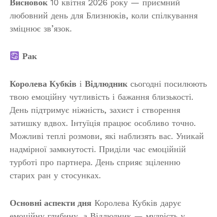
Висновок
10 квітня 2026 року — приємний
любовний день для Близнюків, коли спілкування
зміцнює зв’язок.
Рак
Королева Кубків
і
Відлюдник
сьогодні посилюють
твою емоційну чутливість і бажання близькості.
День підтримує ніжність, захист і створення
затишку вдвох. Інтуїція працює особливо точно.
Можливі теплі розмови, які наблизять вас. Уникай
надмірної замкнутості. Приділи час емоційній
турботі про партнера. День сприяє зціленню
старих ран у стосунках.
Основні аспекти дня
Королева Кубків дарує
емоційну глибину, а Відлюдник — мудрість у