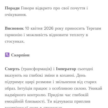
Поради
Говори відкрито про свої почуття і
очікування.
Висновок
10 квітня 2026 року приносить Терезам
гармонію і можливість відновити теплоту в
стосунках.
Скорпіон
Смерть
(трансформація) і
Імператор
сьогодні
вказують на глибокі зміни в коханні. День
підтримує щирі розмови і звільнення від старих
образ. Інтуїція працює з особливою силою. Уникай
надмірного контролю. Приділи час глибокій
емоційній близькості. Ти відчуваєш приплив
внутрішньої сили в стосунках.