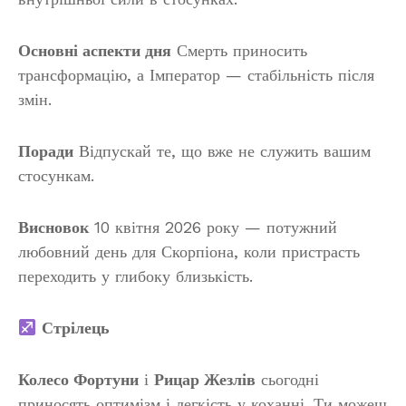
Основні аспекти дня
Смерть приносить
трансформацію, а Імператор — стабільність після
змін.
Поради
Відпускай те, що вже не служить вашим
стосункам.
Висновок
10 квітня 2026 року — потужний
любовний день для Скорпіона, коли пристрасть
переходить у глибоку близькість.
Стрілець
Колесо Фортуни
і
Рицар Жезлів
сьогодні
приносять оптимізм і легкість у коханні. Ти можеш