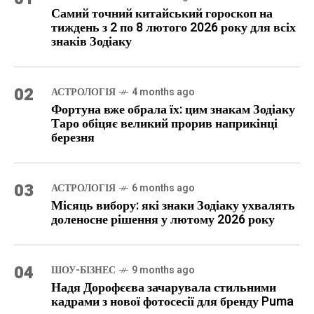
Самий точний китайський гороскоп на
тиждень з 2 по 8 лютого 2026 року для всіх
знаків Зодіаку
02
АСТРОЛОГІЯ
4 months ago
Фортуна вже обрала їх: цим знакам Зодіаку
Таро обіцяє великий прорив наприкінці
березня
03
АСТРОЛОГІЯ
6 months ago
Місяць вибору: які знаки Зодіаку ухвалять
доленосне рішення у лютому 2026 року
04
ШОУ-БІЗНЕС
9 months ago
Надя Дорофєєва зачарувала стильними
кадрами з нової фотосесії для бренду Puma