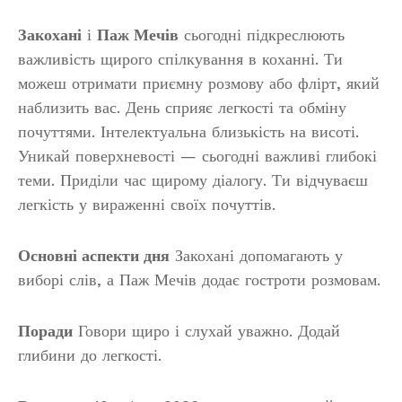
Закохані
і
Паж Мечів
сьогодні підкреслюють
важливість щирого спілкування в коханні. Ти
можеш отримати приємну розмову або флірт, який
наблизить вас. День сприяє легкості та обміну
почуттями. Інтелектуальна близькість на висоті.
Уникай поверхневості — сьогодні важливі глибокі
теми. Приділи час щирому діалогу. Ти відчуваєш
легкість у вираженні своїх почуттів.
Основні аспекти дня
Закохані допомагають у
виборі слів, а Паж Мечів додає гостроти розмовам.
Поради
Говори щиро і слухай уважно. Додай
глибини до легкості.