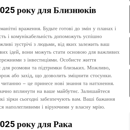
2025 року для Близнюків
анітні враження. Будьте готові до змін у планах і
сть і комунікабельність допоможуть успішно
жливі зустрічі з людьми, від яких залежить ваш
ових ідей, вони можуть стати основою для важливих
бережними з інвестиціями. Особисте життя
ас для розмови та підтримки близьких. Можливо,
рож або захід, що дозволить зміцнити стосунки.
 читанню – це принесе нові знання та натхнення.
начно вплинути на ваше майбутнє. Залишайтеся
кі зірки сьогодні забезпечують вам. Ваші бажання
ся наполегливими і віруючими у власну мрію.
2025 року для Рака