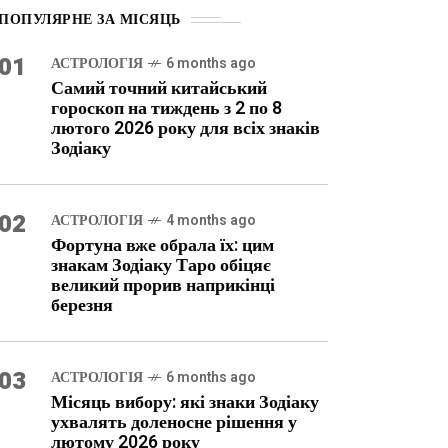
ПОПУЛЯРНЕ ЗА МІСЯЦЬ
01
АСТРОЛОГІЯ
6 months ago
Самий точний китайський
гороскоп на тиждень з 2 по 8
лютого 2026 року для всіх знаків
Зодіаку
02
АСТРОЛОГІЯ
4 months ago
Фортуна вже обрала їх: цим
знакам Зодіаку Таро обіцяє
великий прорив наприкінці
березня
03
АСТРОЛОГІЯ
6 months ago
Місяць вибору: які знаки Зодіаку
ухвалять доленосне рішення у
лютому 2026 року