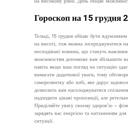
на високому рівні. День обіцяє можливос
Гороскоп на 15 грудня 
Тельці, 15 грудня обіцяє бути вдумливим
на висоті, тож можна зосереджуватися н
несподівані новини, що стануть важливи
можливостям допоможе вам збільшити ваш
навіть якщо ваш погляд на ситуацію зда
вимагати додаткової уваги, тому обговор
саморозвитку або хобі, яке дарує задово
дозволить вам насолоджуватися спільни
надходити цікаві пропозиції, але ретельн
Приділяйте увагу своєму здоров’ю – фізи
зарядять вас енергією та натхненням для
ситуації.