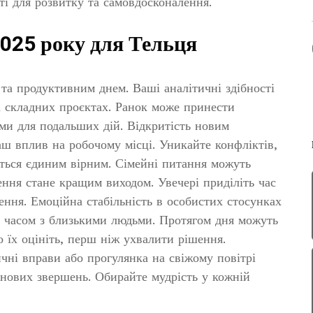
ті для розвитку та самовдосконалення.
2025 року для Тельця
 та продуктивним днем. Ваші аналітичні здібності
а складних проєктах. Ранок може принести
ми для подальших дій. Відкритість новим
 вплив на робочому місці. Уникайте конфліктів,
ється єдиним вірним. Сімейні питання можуть
ення стане кращим виходом. Увечері приділіть час
лення. Емоційна стабільність в особистих стосунках
м часом з близькими людьми. Протягом дня можуть
о їх оцініть, перш ніж ухвалити рішення.
чні вправи або прогулянка на свіжому повітрі
 нових звершень. Обирайте мудрість у кожній