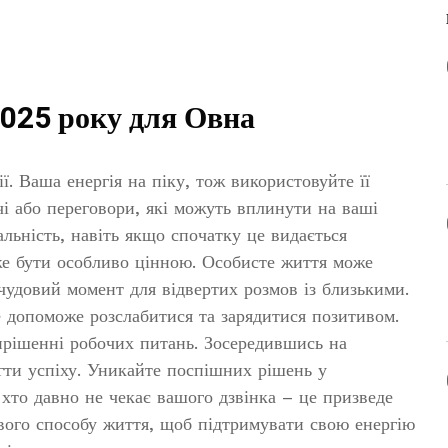
2025 року для Овна
ї. Ваша енергія на піку, тож використовуйте її
чі або переговори, які можуть вплинути на ваші
альність, навіть якщо спочатку це видається
же бути особливо цінною. Особисте життя може
 чудовий момент для відвертих розмов із близькими.
е допоможе розслабитися та зарядитися позитивом.
ирішенні робочих питань. Зосередившись на
гти успіху. Уникайте поспішних рішень у
 хто давно не чекає вашого дзвінка – це призведе
вого способу життя, щоб підтримувати свою енергію