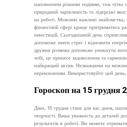
наповненим різними подіями, тож чітке
природний чарівливість та лідерські як
на роботі. Можливі важливі знайомства, 
фінансовій сфері краще притриматись ра
інвестицій. Сьогоднішній день сприятлив
допоможе зняти стрес і відновити енерг
дружня розмова допоможе уникнути непо
хобі, це принесе задоволення та гармоні
найкращий актив. Незважаючи на можлив
переконанням. Використовуйте цей день, 
Гороскоп на 15 грудня 
Діви, 15 грудня стане для вас днем, на
творчості. Ваша уважність до деталей д
результатів в роботі. Ви можете отрима