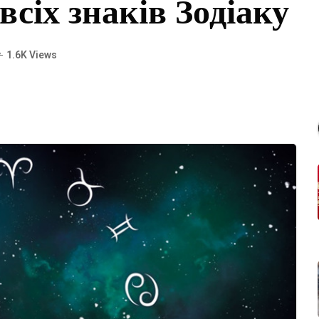
всіх знаків Зодіаку
1.6K Views