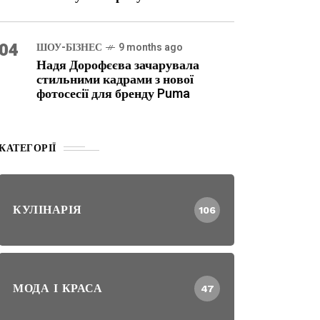
04
ШОУ-БІЗНЕС
9 months ago
Надя Дорофєєва зачарувала
стильними кадрами з нової
фотосесії для бренду Puma
КАТЕГОРІЇ
КУЛІНАРІЯ
106
МОДА І КРАСА
47