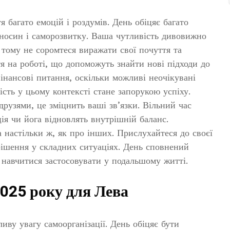
 багато емоцій і роздумів. День обіцяє багато
носин і саморозвитку. Ваша чутливість дивовижно
 тому не соромтеся виражати свої почуття та
я на роботі, що допоможуть знайти нові підходи до
фінансові питання, оскільки можливі неочікувані
ість у цьому контексті стане запорукою успіху.
друзями, це зміцнить ваші зв’язки. Вільний час
я чи йога відновлять внутрішній баланс.
 настільки ж, як про інших. Прислухайтеся до своєї
 рішення у складних ситуаціях. День сповнений
о навчитися застосовувати у подальшому житті.
2025 року для Лева
иву увагу самоорганізації. День обіцяє бути