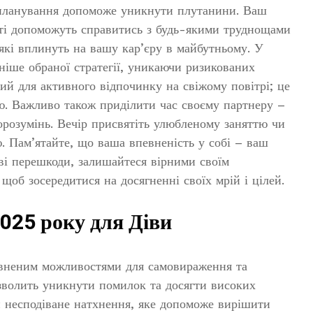
 планування допоможе уникнути плутанини. Ваш
ості допоможуть справитись з будь-якими труднощами
які вплинуть на вашу кар’єру в майбутньому. У
ніше обраної стратегії, уникаючи ризикованих
ий для активного відпочинку на свіжому повітрі; це
ію. Важливо також приділити час своєму партнеру –
розумінь. Вечір присвятіть улюбленому заняттю чи
ю. Пам’ятайте, що ваша впевненість у собі – ваш
і перешкоди, залишайтеся вірними своїм
щоб зосередитися на досягненні своїх мрій і цілей.
2025 року для Діви
повненим можливостями для самовираження та
озволить уникнути помилок та досягти високих
ти несподіване натхнення, яке допоможе вирішити