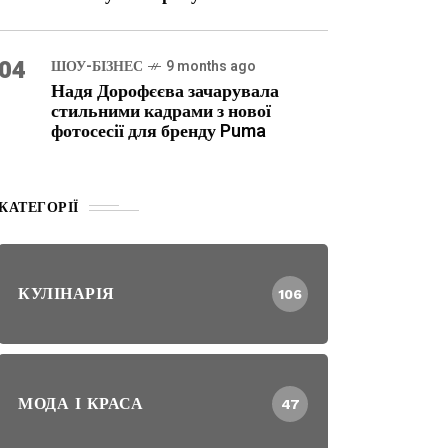
04
ШОУ-БІЗНЕС
9 months ago
Надя Дорофєєва зачарувала
стильними кадрами з нової
фотосесії для бренду Puma
КАТЕГОРІЇ
КУЛІНАРІЯ
106
МОДА І КРАСА
47