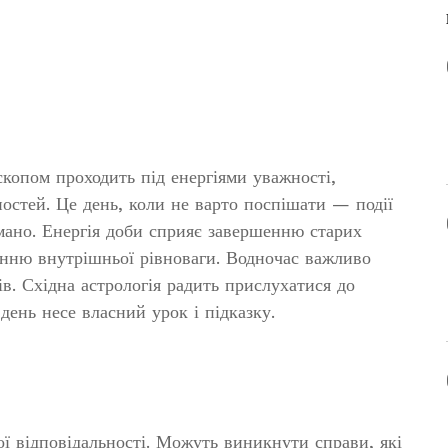
копом проходить під енергіями уважності,
остей. Це день, коли не варто поспішати — події
умано. Енергія доби сприяє завершенню старих
енню внутрішньої рівноваги. Водночас важливо
ів. Східна астрологія радить прислухатися до
 день несе власний урок і підказку.
ї відповідальності. Можуть виникнути справи, які