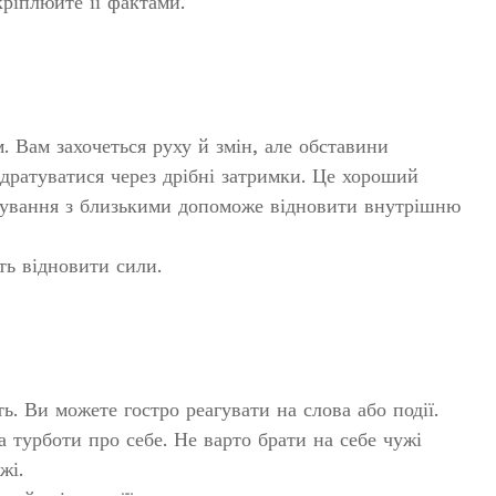
кріплюйте її фактами.
 Вам захочеться руху й змін, але обставини
 дратуватися через дрібні затримки. Це хороший
лкування з близькими допоможе відновити внутрішню
ть відновити сили.
ь. Ви можете гостро реагувати на слова або події.
а турботи про себе. Не варто брати на себе чужі
жі.