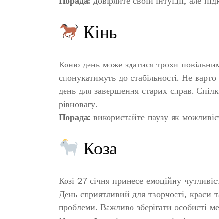
Порада:
довіряйте своїй інтуїції, але під
Кінь
Коню день може здатися трохи повільним.
спонукатимуть до стабільності. Не варто
день для завершення старих справ. Спі
рівновагу.
Порада:
використайте паузу як можливіс
Коза
Козі 27 січня принесе емоційну чутливіст
День сприятливий для творчості, краси т
проблеми. Важливо зберігати особисті ме