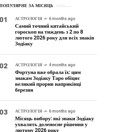
ПОПУЛЯРНЕ ЗА МІСЯЦЬ
01
АСТРОЛОГІЯ
6 months ago
Самий точний китайський
гороскоп на тиждень з 2 по 8
лютого 2026 року для всіх знаків
Зодіаку
02
АСТРОЛОГІЯ
4 months ago
Фортуна вже обрала їх: цим
знакам Зодіаку Таро обіцяє
великий прорив наприкінці
березня
03
АСТРОЛОГІЯ
6 months ago
Місяць вибору: які знаки Зодіаку
ухвалять доленосне рішення у
лютому 2026 року