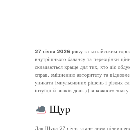
27 січня 2026 року
за китайським горос
внутрішнього балансу та переоцінки цінн
складаються краще для тих, хто діє обд
справ, зміцненню авторитету та відновл
уникати імпульсивних рішень і різких сл
інтуїції й знаків долі. Для кожного знаку
Щур
Для Щура 27 січня стане днем підвищено