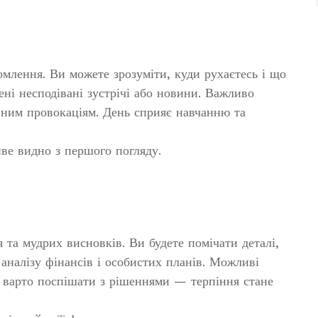
млення. Ви можете зрозуміти, куди рухаєтесь і що
ені несподівані зустрічі або новини. Важливо
ційним провокаціям. День сприяє навчанню та
е видно з першого погляду.
 та мудрих висновків. Ви будете помічати деталі,
 аналізу фінансів і особистих планів. Можливі
е варто поспішати з рішеннями — терпіння стане