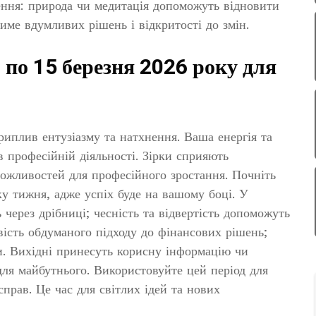
ення: природа чи медитація допоможуть відновити
ме вдумливих рішень і відкритості до змін.
 по 15 березня 2026 року для
иплив ентузіазму та натхнення. Ваша енергія та
в професійній діяльності. Зірки сприяють
можливостей для професійного зростання. Почніть
ку тижня, адже успіх буде на вашому боці. У
 через дрібниці; чесність та відвертість допоможуть
вість обдуманого підходу до фінансових рішень;
и. Вихідні принесуть корисну інформацію чи
для майбутнього. Використовуйте цей період для
справ. Це час для світлих ідей та нових