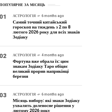
ПОПУЛЯРНЕ ЗА МІСЯЦЬ
01
АСТРОЛОГІЯ
6 months ago
Самий точний китайський
гороскоп на тиждень з 2 по 8
лютого 2026 року для всіх знаків
Зодіаку
02
АСТРОЛОГІЯ
4 months ago
Фортуна вже обрала їх: цим
знакам Зодіаку Таро обіцяє
великий прорив наприкінці
березня
03
АСТРОЛОГІЯ
6 months ago
Місяць вибору: які знаки Зодіаку
ухвалять доленосне рішення у
лютому 2026 року