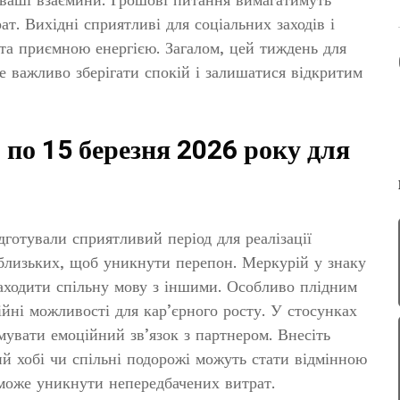
т. Вихідні сприятливі для соціальних заходів і
 та приємною енергією. Загалом, цей тиждень для
де важливо зберігати спокій і залишатися відкритим
 по 15 березня 2026 року для
дготували сприятливий період для реалізації
 близьких, щоб уникнути перепон. Меркурій у знаку
аходити спільну мову з іншими. Особливо плідним
ійні можливості для кар’єрного росту. У стосунках
увати емоційний зв’язок з партнером. Внесіть
ий хобі чи спільні подорожі можуть стати відмінною
оможе уникнути непередбачених витрат.