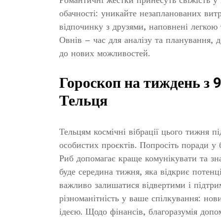
обачності: уникайте незапланованих витра
відпочинку з друзями, наповнені легкою
Овнів – час для аналізу та планування, 
до нових можливостей.
Гороскоп на тиждень з 9
Тельця
Тельцям космічні вібрації цього тижня пі
особистих проєктів. Попросіть поради у
Риб допомагає краще комунікувати та зн
буде середина тижня, яка відкриє потенц
важливо залишатися відвертими і підтрим
різноманітність у ваше спілкування: нов
ідеєю. Щодо фінансів, благоразумія доп