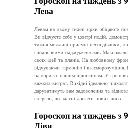
Гороскоп на тиждень з 9
Лева
Левам на цьому тижні зірки обіцяють по
Ви відчуєте себе у центрі подій, демонст
тижня можливі приємні несподіванки, по
фінансовими надходженнями. Максимальн
своїх ідей та планів. На любовному фрон
відчуваючи гармонію і взаєморозуміння. 
на користь вашим відносинам. У грошови
важких витрат. Вихідні ідеально підходят
даруватимуть вам задоволення та віднов
енергію, ви здатні досягти нових висот.
Гороскоп на тиждень з 9
Діви