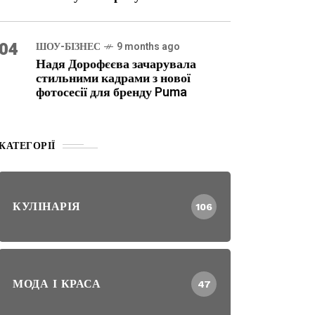
04
ШОУ-БІЗНЕС
9 months ago
Надя Дорофєєва зачарувала
стильними кадрами з нової
фотосесії для бренду Puma
КАТЕГОРІЇ
КУЛІНАРІЯ
106
МОДА І КРАСА
47