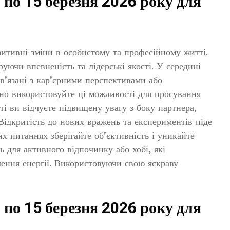
 по 15 березня 2026 року для
зитивні зміни в особистому та професійному житті.
руючи впевненість та лідерські якості. У середині
в’язані з кар’єрними перспективами або
о використовуйте ці можливості для просування
ті ви відчуєте підвищену увагу з боку партнера,
Відкритість до нових вражень та експериментів піде
х питаннях зберігайте об’єктивність і уникайте
ь для активного відпочинку або хобі, які
лення енергії. Використовуючи свою яскраву
 по 15 березня 2026 року для