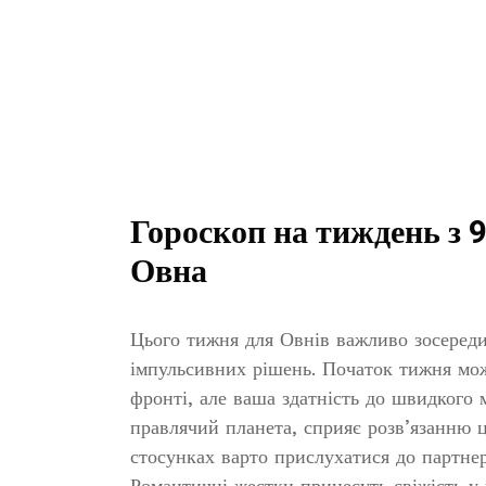
Гороскоп на тиждень з 9
Овна
Цього тижня для Овнів важливо зосереди
імпульсивних рішень. Початок тижня мо
фронті, але ваша здатність до швидкого 
правлячий планета, сприяє розв’язанню ц
стосунках варто прислухатися до партнер
Романтичні жестки принесуть свіжість у