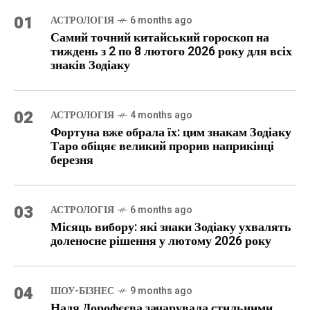
01
АСТРОЛОГІЯ
6 months ago
Самий точний китайський гороскоп на
тиждень з 2 по 8 лютого 2026 року для всіх
знаків Зодіаку
02
АСТРОЛОГІЯ
4 months ago
Фортуна вже обрала їх: цим знакам Зодіаку
Таро обіцяє великий прорив наприкінці
березня
03
АСТРОЛОГІЯ
6 months ago
Місяць вибору: які знаки Зодіаку ухвалять
доленосне рішення у лютому 2026 року
04
ШОУ-БІЗНЕС
9 months ago
Надя Дорофєєва зачарувала стильними