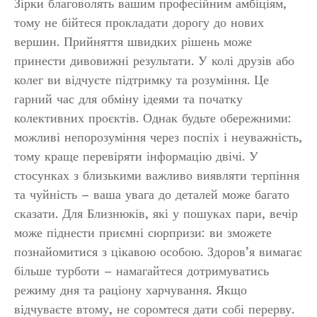
Зірки благоволять вашим професійним амбіціям,
тому не бійтеся прокладати дорогу до нових
вершин. Прийняття швидких рішень може
принести дивовижні результати. У колі друзів або
колег ви відчуєте підтримку та розуміння. Це
гарний час для обміну ідеями та початку
колективних проєктів. Однак будьте обережними:
можливі непорозуміння через поспіх і неуважність,
тому краще перевіряти інформацію двічі. У
стосунках з близькими важливо виявляти терпіння
та чуйність – ваша увага до деталей може багато
сказати. Для Близнюків, які у пошуках пари, вечір
може піднести приємні сюрпризи: ви зможете
познайомитися з цікавою особою. Здоров’я вимагає
більше турботи – намагайтеся дотримуватись
режиму дня та раціону харчування. Якщо
відчуваєте втому, не соромтеся дати собі перерву.