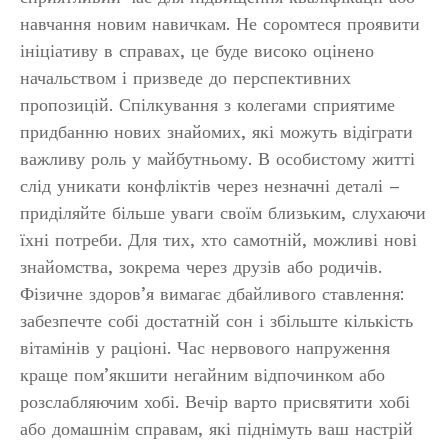
навчання новим навичкам. Не соромтеся проявити
ініціативу в справах, це буде високо оцінено
начальством і призведе до перспективних
пропозицій. Спілкування з колегами сприятиме
придбанню нових знайомих, які можуть відіграти
важливу роль у майбутньому. В особистому житті
слід уникати конфліктів через незначні деталі –
приділяйте більше уваги своїм близьким, слухаючи
їхні потреби. Для тих, хто самотній, можливі нові
знайомства, зокрема через друзів або родичів.
Фізичне здоров’я вимагає дбайливого ставлення:
забезпечте собі достатній сон і збільште кількість
вітамінів у раціоні. Час нервового напруження
краще пом’якшити негайним відпочинком або
розслабляючим хобі. Вечір варто присвятити хобі
або домашнім справам, які піднімуть ваш настрій