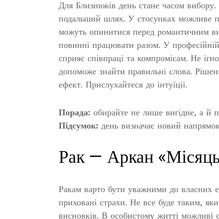
Для Близнюків день стане часом вибору.
подальший шлях. У стосунках можливе п
можуть опинитися перед романтичним виб
повинні працювати разом. У професійній
сприяє співпраці та компромісам. Не ігн
допоможе знайти правильні слова. Рішен
ефект. Прислухайтеся до інтуїції.
Порада:
обирайте не лише вигідне, а й п
Підсумок:
день визначає новий напрямок
Рак — Аркан «Місяц
Ракам варто бути уважними до власних е
приховані страхи. Не все буде таким, як
висновків. В особистому житті можливі 