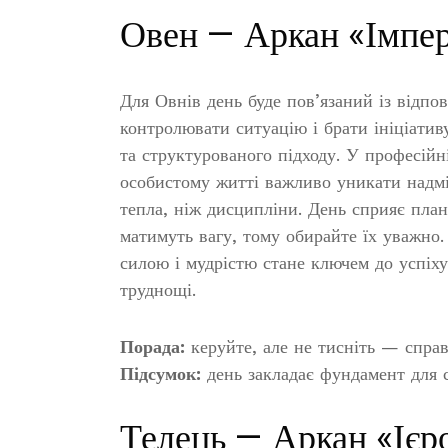
Овен — Аркан «Імпе
Для Овнів день буде пов’язаний із відпов
контролювати ситуацію і брати ініціатив
та структурованого підходу. У професій
особистому житті важливо уникати надмі
тепла, ніж дисципліни. День сприяє пла
матимуть вагу, тому обирайте їх уважно
силою і мудрістю стане ключем до успіх
труднощі.
Порада:
керуйте, але не тисніть — справ
Підсумок:
день закладає фундамент для с
Телець — Аркан «Ієр