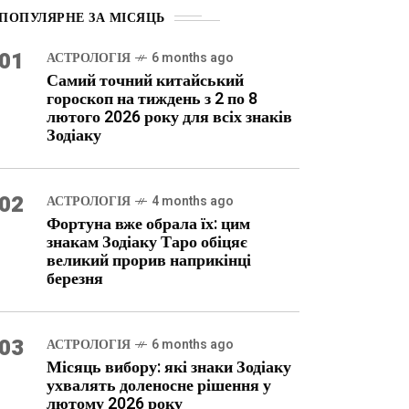
ПОПУЛЯРНЕ ЗА МІСЯЦЬ
01
АСТРОЛОГІЯ
6 months ago
Самий точний китайський
гороскоп на тиждень з 2 по 8
лютого 2026 року для всіх знаків
Зодіаку
02
АСТРОЛОГІЯ
4 months ago
Фортуна вже обрала їх: цим
знакам Зодіаку Таро обіцяє
великий прорив наприкінці
березня
03
АСТРОЛОГІЯ
6 months ago
Місяць вибору: які знаки Зодіаку
ухвалять доленосне рішення у
лютому 2026 року