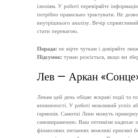
ілюзіям. У роботі перевіряйте інформацію 
потрібно правильно трактувати. Не дозво
внутрішнього аналізу. Вечір сприятливи
стати перевагою.
Порада:
не вірте чуткам і довіряйте лиш
Підсумок:
туман розсіється, якщо ви збе
Лев — Аркан «Сонце
Левам цей день обіцяє яскраві події та п
впевненості. У роботі можливий успіх а
гармонія. Самотні Леви можуть привернут
самовираженню. Ваш оптимізм надихає о
фінансових питаннях можливі приємні бон