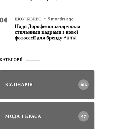
04
ШОУ-БІЗНЕС
9 months ago
Надя Дорофєєва зачарувала
стильними кадрами з нової
фотосесії для бренду Puma
КАТЕГОРІЇ
КУЛІНАРІЯ
106
МОДА І КРАСА
47