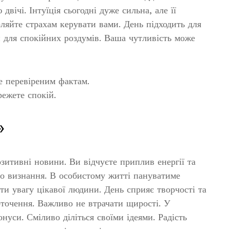
двічі. Інтуїція сьогодні дуже сильна, але її
ляйте страхам керувати вами. День підходить для
й для спокійних роздумів. Ваша чутливість може
е перевіреним фактам.
режете спокій.
»
озитивні новини. Ви відчуєте приплив енергії та
бо визнання. В особистому житті пануватиме
и увагу цікавої людини. День сприяє творчості та
точення. Важливо не втрачати щирості. У
уси. Сміливо діліться своїми ідеями. Радість