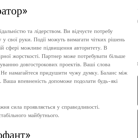
ратор»
ідальністю та лідерством. Ви відчуєте потребу
у у свої руки. Події можуть вимагати чітких рішень
ній сфері можливе підвищення авторитету. В
рної жорсткості. Партнер може потребувати більше
нуванню довгострокових проектів. Ваші слова
. Не намагайтеся придушити чужу думку. Баланс між
у. Ваша впевненість допоможе подолати будь-які
жня сила проявляється у справедливості.
табільного майбутнього.
офант»