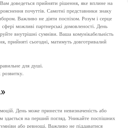
 Вам доведеться прийняти рішення, яке вплине на
рояснення почуттів. Самотні представники знаку
ором. Важливо не діяти поспіхом. Розум і серце
 сфері можливі партнерські домовленості. День
оруйте внутрішні сумніви. Ваша комунікабельність
ня, прийняті сьогодні, матимуть довготривалий
равильне для душі.
 розвитку.
ь»
моцій. День може принести невизначеність або
им здається на перший погляд. Уникайте поспішних
сумніви або ревнощі. Важливо не піддаватися