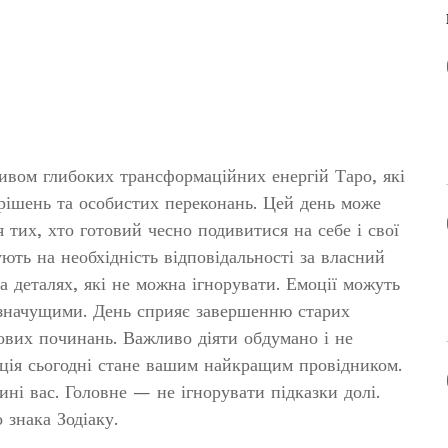
ивом глибоких трансформаційних енергій Таро, які
рішень та особистих переконань. Цей день може
 тих, хто готовий чесно подивитися на себе і свої
ть на необхідність відповідальності за власний
 деталях, які не можна ігнорувати. Емоції можуть
 значущими. День сприяє завершенню старих
ових починань. Важливо діяти обдумано і не
їція сьогодні стане вашим найкращим провідником.
ині вас. Головне — не ігнорувати підказки долі.
знака Зодіаку.