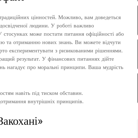
 традиційних цінностей. Можливо, вам доведеться
 досвідченої людини. У роботі важливо
У стосунках може постати питання офіційності або
нню та отриманню нових знань. Ви можете відчути
варто експериментувати з ризикованими рішеннями.
ращий результат. У фінансових питаннях дійте
ень нагадує про моральні принципи. Ваша мудрість
стям навіть під тиском обставин.
дотримання внутрішніх принципів.
Закохані»