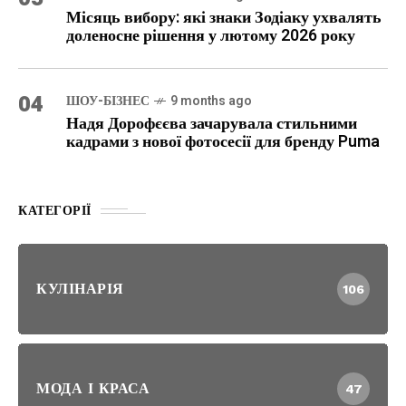
Місяць вибору: які знаки Зодіаку ухвалять
доленосне рішення у лютому 2026 року
04
ШОУ-БІЗНЕС
9 months ago
Надя Дорофєєва зачарувала стильними
кадрами з нової фотосесії для бренду Puma
КАТЕГОРІЇ
КУЛІНАРІЯ
106
МОДА І КРАСА
47