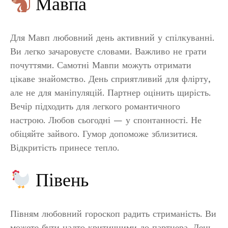
Мавпа
Для Мавп любовний день активний у спілкуванні.
Ви легко зачаровуєте словами. Важливо не грати
почуттями. Самотні Мавпи можуть отримати
цікаве знайомство. День сприятливий для флірту,
але не для маніпуляцій. Партнер оцінить щирість.
Вечір підходить для легкого романтичного
настрою. Любов сьогодні — у спонтанності. Не
обіцяйте зайвого. Гумор допоможе зблизитися.
Відкритість принесе тепло.
Півень
Півням любовний гороскоп радить стриманість. Ви
можете бути надто критичними до партнера. День