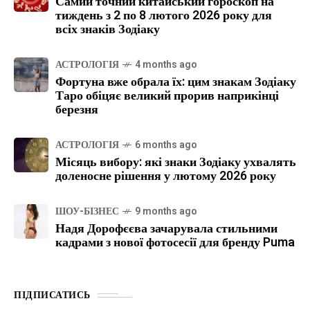
Самий точний китайський гороскоп на
тиждень з 2 по 8 лютого 2026 року для
всіх знаків Зодіаку
АСТРОЛОГІЯ
4 months ago
Фортуна вже обрала їх: цим знакам Зодіаку
Таро обіцяє великий прорив наприкінці
березня
АСТРОЛОГІЯ
6 months ago
Місяць вибору: які знаки Зодіаку ухвалять
доленосне рішення у лютому 2026 року
ШОУ-БІЗНЕС
9 months ago
Надя Дорофєєва зачарувала стильними
кадрами з нової фотосесії для бренду Puma
ПІДПИСАТИСЬ