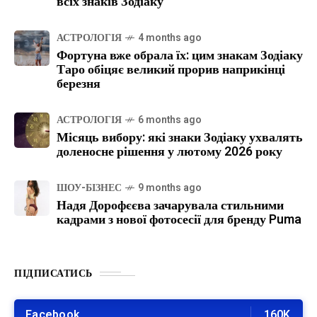
всіх знаків Зодіаку
АСТРОЛОГІЯ
4 months ago
Фортуна вже обрала їх: цим знакам Зодіаку
Таро обіцяє великий прорив наприкінці
березня
АСТРОЛОГІЯ
6 months ago
Місяць вибору: які знаки Зодіаку ухвалять
доленосне рішення у лютому 2026 року
ШОУ-БІЗНЕС
9 months ago
Надя Дорофєєва зачарувала стильними
кадрами з нової фотосесії для бренду Puma
ПІДПИСАТИСЬ
Facebook
160K