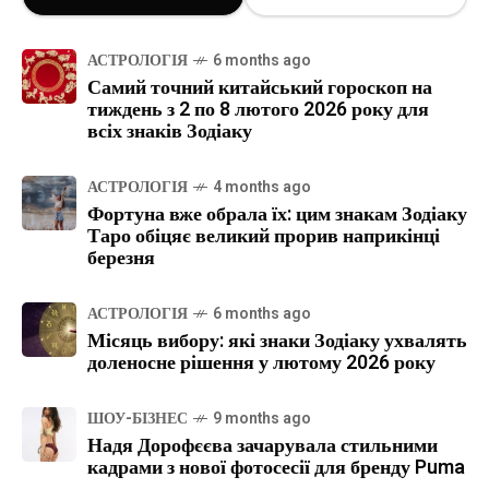
АСТРОЛОГІЯ
6 months ago
Самий точний китайський гороскоп на
тиждень з 2 по 8 лютого 2026 року для
всіх знаків Зодіаку
АСТРОЛОГІЯ
4 months ago
Фортуна вже обрала їх: цим знакам Зодіаку
Таро обіцяє великий прорив наприкінці
березня
АСТРОЛОГІЯ
6 months ago
Місяць вибору: які знаки Зодіаку ухвалять
доленосне рішення у лютому 2026 року
ШОУ-БІЗНЕС
9 months ago
Надя Дорофєєва зачарувала стильними
кадрами з нової фотосесії для бренду Puma