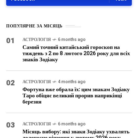
ПОПУЛЯРНЕ ЗА МІСЯЦЬ
01
АСТРОЛОГІЯ
6 months ago
Самий точний китайський гороскоп на
тиждень з 2 по 8 лютого 2026 року для всіх
знаків Зодіаку
02
АСТРОЛОГІЯ
4 months ago
Фортуна вже обрала їх: цим знакам Зодіаку
Таро обіцяє великий прорив наприкінці
березня
03
АСТРОЛОГІЯ
6 months ago
Місяць вибору: які знаки Зодіаку ухвалять
доленосне рішення у лютому 2026 року