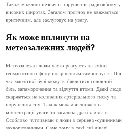
Також можливі незначні порушення радіозв’язку у
високих широтах. Загалом прогноз не вважається
критичним, але заслуговує на увагу.
Як може вплинути на
метеозалежних людей?
Метеозалежні люди часто реагують на зміни
геомагнітного фону погіршенням самопочуття. Під
час магнітної бурі можуть з’являтися головний
біль, запаморочення та відчуття втоми. Деякі люди
скаржаться на коливання артеріального тиску та
порушення сну. Також можливе зниження
концентрації уваги та загальна дратівливість.
Особливо чутливими є люди з серцево-судинними
захворюваннями. Саме тому в такі дні лікарі