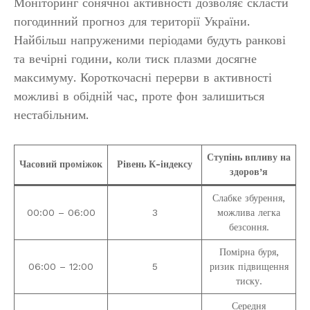
Моніторинг сонячної активності дозволяє скласти
погодинний прогноз для території України.
Найбільш напруженими періодами будуть ранкові
та вечірні години, коли тиск плазми досягне
максимуму. Короткочасні перерви в активності
можливі в обідній час, проте фон залишиться
нестабільним.
Ступінь впливу на
Часовий проміжок
Рівень К-індексу
здоров’я
Слабке збурення,
00:00 – 06:00
3
можлива легка
безсоння.
Помірна буря,
06:00 – 12:00
5
ризик підвищення
тиску.
Середня