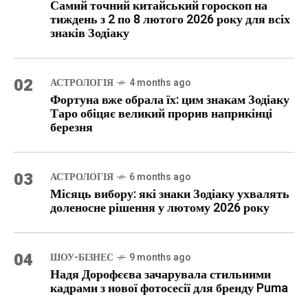
Самий точний китайський гороскоп на
тиждень з 2 по 8 лютого 2026 року для всіх
знаків Зодіаку
02
АСТРОЛОГІЯ
4 months ago
Фортуна вже обрала їх: цим знакам Зодіаку
Таро обіцяє великий прорив наприкінці
березня
03
АСТРОЛОГІЯ
6 months ago
Місяць вибору: які знаки Зодіаку ухвалять
доленосне рішення у лютому 2026 року
04
ШОУ-БІЗНЕС
9 months ago
Надя Дорофєєва зачарувала стильними
кадрами з нової фотосесії для бренду Puma