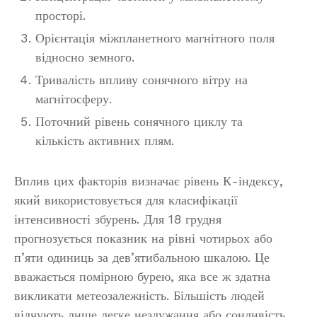
просторі.
Орієнтація міжпланетного магнітного поля
відносно земного.
Тривалість впливу сонячного вітру на
магнітосферу.
Поточний рівень сонячного циклу та
кількість активних плям.
Вплив цих факторів визначає рівень К-індексу,
який використовується для класифікації
інтенсивності збурень. Для 18 грудня
прогнозується показник на рівні чотирьох або
п’яти одиниць за дев’ятибальною шкалою. Це
вважається помірною бурею, яка все ж здатна
викликати метеозалежність. Більшість людей
відчують лише легке нездужання або сонливість