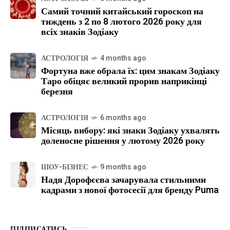
Самий точний китайський гороскоп на
тиждень з 2 по 8 лютого 2026 року для
всіх знаків Зодіаку
АСТРОЛОГІЯ
4 months ago
Фортуна вже обрала їх: цим знакам Зодіаку
Таро обіцяє великий прорив наприкінці
березня
АСТРОЛОГІЯ
6 months ago
Місяць вибору: які знаки Зодіаку ухвалять
доленосне рішення у лютому 2026 року
ШОУ-БІЗНЕС
9 months ago
Надя Дорофєєва зачарувала стильними
кадрами з нової фотосесії для бренду Puma
ПІДПИСАТИСЬ