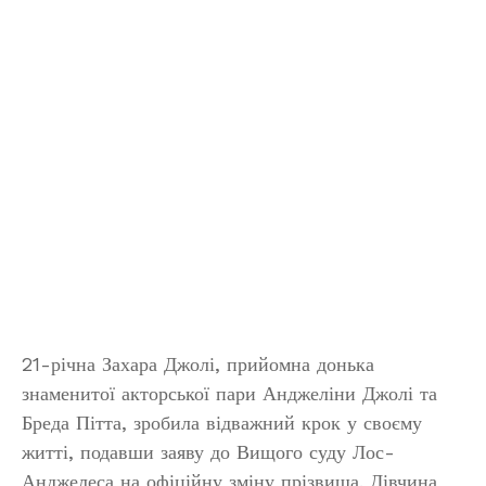
21-річна Захара Джолі, прийомна донька
знаменитої акторської пари Анджеліни Джолі та
Бреда Пітта, зробила відважний крок у своєму
житті, подавши заяву до Вищого суду Лос-
Анджелеса на офіційну зміну прізвища. Дівчина