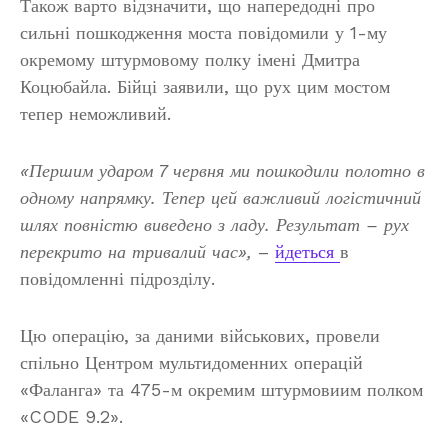
Також варто відзначити, що напередодні про
сильні пошкодження моста повідомили у 1-му
окремому штурмовому полку імені Дмитра
Коцюбайла. Бійці заявили, що рух цим мостом
тепер неможливий.
«Першим ударом 7 червня ми пошкодили полотно в
одному напрямку. Тепер цей важливий логістичний
шлях повністю виведено з ладу. Результат – рух
перекрито на тривалий час»,
–
йдеться
в
повідомленні підрозділу.
Цю операцію, за даними військових, провели
спільно Центром мультидоменних операцій
«Фаланга» та 475-м окремим штурмовиим полком
«CODE 9.2».