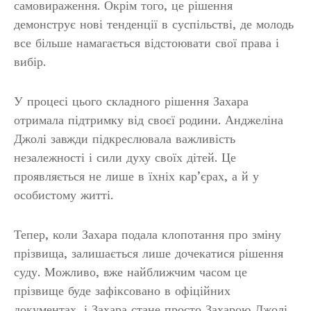
самовираження. Окрім того, це рішення
демонструє нові тенденції в суспільстві, де молодь
все більше намагається відстоювати свої права і
вибір.
У процесі цього складного рішення Захара
отримала підтримку від своєї родини. Анджеліна
Джолі завжди підкреслювала важливість
незалежності і сили духу своїх дітей. Це
проявляється не лише в їхніх кар’єрах, а й у
особистому житті.
Тепер, коли Захара подала клопотання про зміну
прізвища, залишається лише дочекатися рішення
суду. Можливо, вже найближчим часом це
прізвище буде зафіксовано в офіційних
документах, і Захара стане просто Захарою Джолі,