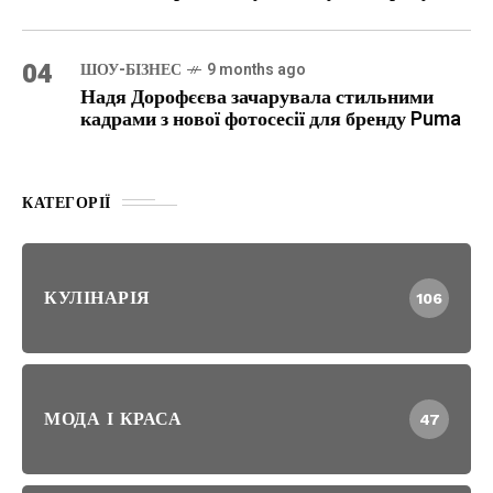
04
ШОУ-БІЗНЕС
9 months ago
Надя Дорофєєва зачарувала стильними
кадрами з нової фотосесії для бренду Puma
КАТЕГОРІЇ
КУЛІНАРІЯ
106
МОДА І КРАСА
47