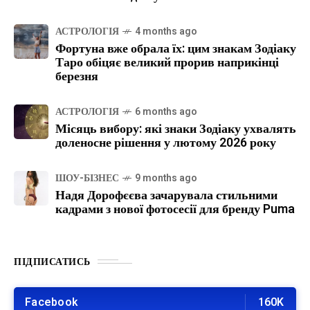
АСТРОЛОГІЯ
4 months ago
Фортуна вже обрала їх: цим знакам Зодіаку
Таро обіцяє великий прорив наприкінці
березня
АСТРОЛОГІЯ
6 months ago
Місяць вибору: які знаки Зодіаку ухвалять
доленосне рішення у лютому 2026 року
ШОУ-БІЗНЕС
9 months ago
Надя Дорофєєва зачарувала стильними
кадрами з нової фотосесії для бренду Puma
ПІДПИСАТИСЬ
Facebook
160K