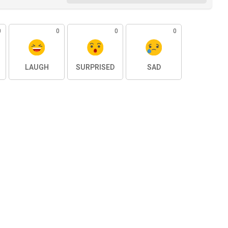
0
0
0
0
LAUGH
SURPRISED
SAD