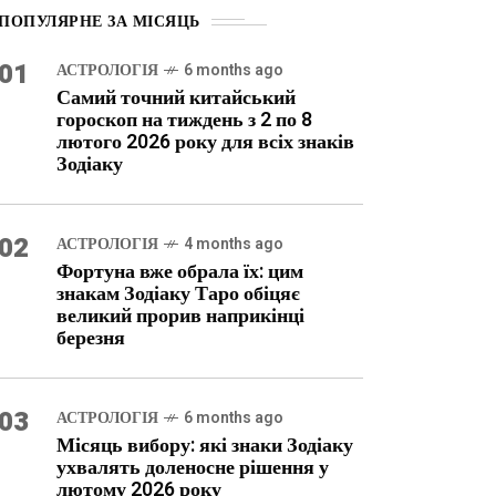
ПОПУЛЯРНЕ ЗА МІСЯЦЬ
01
АСТРОЛОГІЯ
6 months ago
Самий точний китайський
гороскоп на тиждень з 2 по 8
лютого 2026 року для всіх знаків
Зодіаку
02
АСТРОЛОГІЯ
4 months ago
Фортуна вже обрала їх: цим
знакам Зодіаку Таро обіцяє
великий прорив наприкінці
березня
03
АСТРОЛОГІЯ
6 months ago
Місяць вибору: які знаки Зодіаку
ухвалять доленосне рішення у
лютому 2026 року