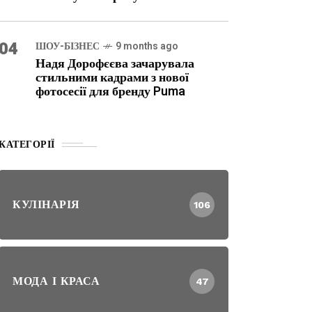
04
ШОУ-БІЗНЕС
9 months ago
Надя Дорофєєва зачарувала
стильними кадрами з нової
фотосесії для бренду Puma
КАТЕГОРІЇ
КУЛІНАРІЯ
106
МОДА І КРАСА
47