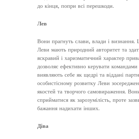
до кінця, попри всі перешкоди.
Лев
Вони прагнуть слави, влади і визнання. Ц
Леви мають природний авторитет та здатн
яскравий і харизматичний характер прив
дозволяє ефективно керувати командами т
виявляють себе як щедрі та віддані партн
особистісному розвитку Леви зосереджені
якостей та творчого самовираження. Вони
сприйматися як зарозумілість, проте зазв
бажання надихати інших.
Діва