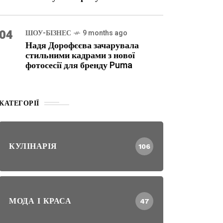
04
ШОУ-БІЗНЕС
9 months ago
Надя Дорофєєва зачарувала
стильними кадрами з нової
фотосесії для бренду Puma
КАТЕГОРІЇ
КУЛІНАРІЯ
106
МОДА І КРАСА
47