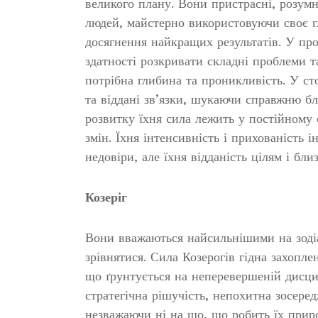
великого плану. Вони пристрасні, розумні
людей, майстерно використовуючи своє гл
досягнення найкращих результатів. У про
здатності розкривати складні проблеми т
потрібна глибина та проникливість. У с
та віддані зв’язки, шукаючи справжню бл
розвитку їхня сила лежить у постійному 
змін. Їхня інтенсивність і прихованість 
недовіри, але їхня відданість цілям і бл
Козеріг
Вони вважаються найсильнішими на зодіа
зрівнятися. Сила Козерогів гідна захопл
що ґрунтується на неперевершеній дисцип
стратегічна рішучість, непохитна зосеред
незважаючи ні на що, що робить їх прир