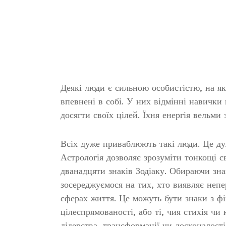
Деякі люди є сильною особистістю, на яку
впевнені в собі. У них відмінні навички
досягти своїх цілей. Їхня енергія вельми
Всіх дуже приваблюють такі люди. Це дуж
Астрологія дозволяє зрозуміти тонкощі с
дванадцяти знаків Зодіаку. Обираючи зн
зосереджуємося на тих, хто виявляє непер
сферах життя. Це можуть бути знаки з ф
цілеспрямованості, або ті, чия стихія чи
лідерства, трансформації чи досконалості