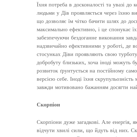
Їхня потреба в досконалості та увазі до 
людьми у Дів проявляється через їхню вин
що дозволяє їм чітко бачити шлях до дос
максимально ефективно, і це спонукає ї
забезпечуючи бездоганне виконання завда
надзвичайно ефективними у роботі, де в
стосунках Діви проявляють свою турботу
добробуту близьких, хоча іноді можуть б
розвиток ґрунтується на постійному само
версією себе. Іноді їхня скрупульозність
завжди мотивовано бажанням досягти най
Скорпіон
Скорпіони дуже загадкові. Але енергія,
відчути хвилі сили, що йдуть від них. 