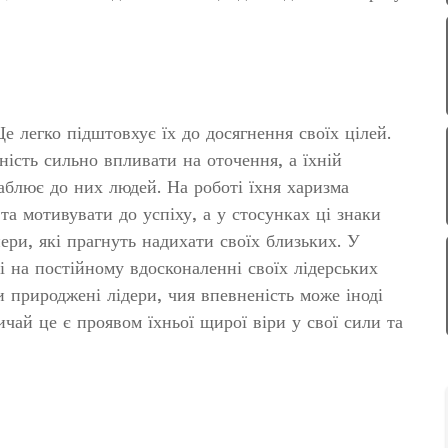
е легко підштовхує їх до досягнення своїх цілей.
ість сильно впливати на оточення, а їхній
аблює до них людей. На роботі їхня харизма
а мотивувати до успіху, а у стосунках ці знаки
ери, які прагнуть надихати своїх близьких. У
 на постійному вдосконаленні своїх лідерських
 природжені лідери, чия впевненість може іноді
ичай це є проявом їхньої щирої віри у свої сили та