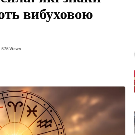
іють вибуховою
575 Views