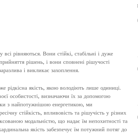
 всі рівняються. Вони стійкі, стабільні і дуже
 прийняття рішень, і вони сповнені рішучості
 заразлива і викликає захоплення.
е рідкісна якість, якою володіють лише одиниці.
воєї особистості, визначаючи їх за допомогою
аки з найпотужнішою енергетикою, ми
есічну стійкість, впливовість та рішучість у різних
іксованою модальністю, що надає їм непохитності та
 кардинальна якість забезпечує їм потужний потяг до
.