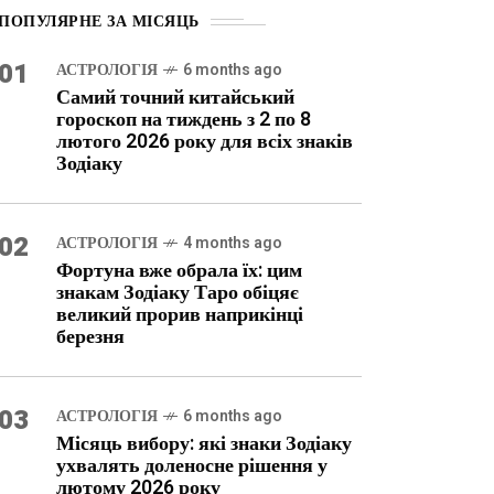
ПОПУЛЯРНЕ ЗА МІСЯЦЬ
01
АСТРОЛОГІЯ
6 months ago
Самий точний китайський
гороскоп на тиждень з 2 по 8
лютого 2026 року для всіх знаків
Зодіаку
02
АСТРОЛОГІЯ
4 months ago
Фортуна вже обрала їх: цим
знакам Зодіаку Таро обіцяє
великий прорив наприкінці
березня
03
АСТРОЛОГІЯ
6 months ago
Місяць вибору: які знаки Зодіаку
ухвалять доленосне рішення у
лютому 2026 року