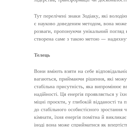
Тут перелічені знаки Зодіаку, які волод
є науково доведеним методом, вона може
розваги, пропонуючи унікальний погляд н
створена саме з такою метою — надихну
Телець
Вони вміють взяти на себе відповідальніс
вагаються, приймаючи рішення, які можут
стабільна присутність, яка випромінює в
надійності. Ця енергія проявляється у їхн
міцні проєкти, у глибокій відданості та 
до стабільного особистісного зростання 
кімнати, їхня енергія помітна й виклика
іноді вона може сприйматися як впертість