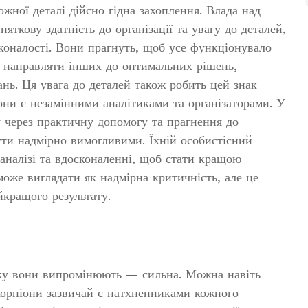
кожної деталі дійсно гідна захоплення. Влада над
яткову здатність до організації та увагу до деталей,
коналості. Вони прагнуть, щоб усе функціонувало
х направляти інших до оптимальних рішень,
нь. Ця увага до деталей також робить цей знак
они є незамінними аналітиками та організаторами. У
 через практичну допомогу та прагнення до
ути надмірно вимогливими. Їхній особистісний
аналізі та вдосконаленні, щоб стати кращою
 може виглядати як надмірна критичність, але це
кращого результату.
 яку вони випромінюють — сильна. Можна навіть
Скорпіони зазвичай є натхненниками кожного