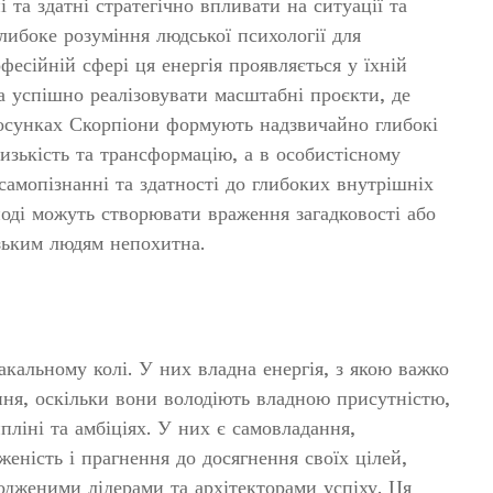
 та здатні стратегічно впливати на ситуації та
ибоке розуміння людської психології для
фесійній сфері ця енергія проявляється у їхній
а успішно реалізовувати масштабні проєкти, де
тосунках Скорпіони формують надзвичайно глибокі
изькість та трансформацію, а в особистісному
самопізнанні та здатності до глибоких внутрішніх
іноді можуть створювати враження загадковості або
изьким людям непохитна.
кальному колі. У них владна енергія, з якою важко
ення, оскільки вони володіють владною присутністю,
ліні та амбіціях. У них є самовладання,
женість і прагнення до досягнення своїх цілей,
одженими лідерами та архітекторами успіху. Ця