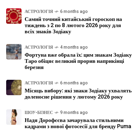
АСТРОЛОГІЯ
6 months ago
Самий точний китайський гороскоп на
тиждень з 2 по 8 лютого 2026 року для
всіх знаків Зодіаку
АСТРОЛОГІЯ
4 months ago
Фортуна вже обрала їх: цим знакам Зодіаку
Таро обіцяє великий прорив наприкінці
березня
АСТРОЛОГІЯ
6 months ago
Місяць вибору: які знаки Зодіаку ухвалять
доленосне рішення у лютому 2026 року
ШОУ-БІЗНЕС
9 months ago
Надя Дорофєєва зачарувала стильними
кадрами з нової фотосесії для бренду Puma