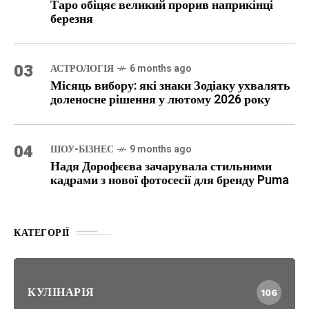
Таро обіцяє великий прорив наприкінці
березня
03
АСТРОЛОГІЯ
6 months ago
Місяць вибору: які знаки Зодіаку ухвалять
доленосне рішення у лютому 2026 року
04
ШОУ-БІЗНЕС
9 months ago
Надя Дорофєєва зачарувала стильними
кадрами з нової фотосесії для бренду Puma
КАТЕГОРІЇ
КУЛІНАРІЯ
106