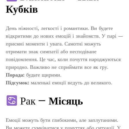
Кубків
День ніжності, легкості і романтики. Ви будете
відкритими до нових емоцій і знайомств. У парі —
приємні моменти і увага. Самотні можуть
отримати знак симпатії або несподіване
повідомлення. Це час, коли почуття народжуються
природно. Важливо не сприймати все як гру.
Порада:
будьте щирими.
Підсумок:
маленькі емоції ведуть до великого.
Рак —
Місяць
Емоції можуть бути глибокими, але заплутаними.
Ви можете сумніватися у почуттях або ситуації. У