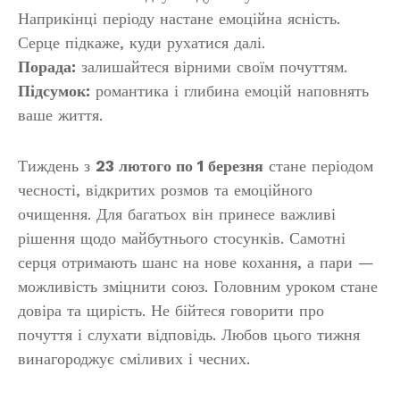
Наприкінці періоду настане емоційна ясність.
Серце підкаже, куди рухатися далі.
Порада:
залишайтеся вірними своїм почуттям.
Підсумок:
романтика і глибина емоцій наповнять
ваше життя.
Тиждень з
23 лютого по 1 березня
стане періодом
чесності, відкритих розмов та емоційного
очищення. Для багатьох він принесе важливі
рішення щодо майбутнього стосунків. Самотні
серця отримають шанс на нове кохання, а пари —
можливість зміцнити союз. Головним уроком стане
довіра та щирість. Не бійтеся говорити про
почуття і слухати відповідь. Любов цього тижня
винагороджує сміливих і чесних.