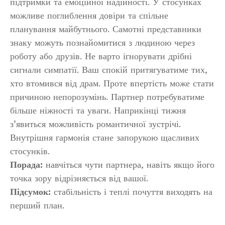
підтримки та емоційної надійності. У стосунках
можливе поглиблення довіри та спільне
планування майбутнього. Самотні представники
знаку можуть познайомитися з людиною через
роботу або друзів. Не варто ігнорувати дрібні
сигнали симпатії. Ваш спокій притягуватиме тих,
хто втомився від драм. Проте впертість може стати
причиною непорозумінь. Партнер потребуватиме
більше ніжності та уваги. Наприкінці тижня
з’явиться можливість романтичної зустрічі.
Внутрішня гармонія стане запорукою щасливих
стосунків.
Порада:
навчіться чути партнера, навіть якщо його
точка зору відрізняється від вашої.
Підсумок:
стабільність і теплі почуття виходять на
перший план.