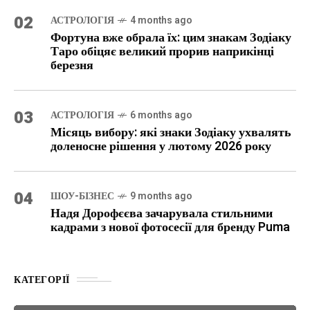
02
АСТРОЛОГІЯ
4 months ago
Фортуна вже обрала їх: цим знакам Зодіаку
Таро обіцяє великий прорив наприкінці
березня
03
АСТРОЛОГІЯ
6 months ago
Місяць вибору: які знаки Зодіаку ухвалять
доленосне рішення у лютому 2026 року
04
ШОУ-БІЗНЕС
9 months ago
Надя Дорофєєва зачарувала стильними
кадрами з нової фотосесії для бренду Puma
КАТЕГОРІЇ