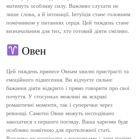
матимуть особливу силу. Важливо слухати не
лише слова, а й інтонації. Інтуїція стане головним
помічником у питаннях серця. Цей тиждень стане
визначальним для тих, хто готовий діяти сміливо.
Овен
Цей тиждень принесе Овнам хвилю пристрасті та
емоційного піднесення. Ви відчуєте сильне
бажання діяти відкрито і прямо говорити про свої
почуття. У стосунках можливі як яскраві
романтичні моменти, так і суперечки через
ревнощі. Самотні Овни можуть несподівано
закохатися з першого погляду. Ваша харизма буде
особливо помітною для протилежної статі.
Важливо не поспішати з висновками і дати подіям