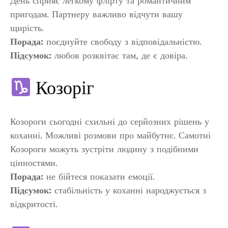
День сприяє легкому флірту та романтичним
пригодам. Партнеру важливо відчути вашу
щирість.
Порада:
поєднуйте свободу з відповідальністю.
Підсумок:
любов розквітає там, де є довіра.
Козоріг
Козороги сьогодні схильні до серйозних рішень у
коханні. Можливі розмови про майбутнє. Самотні
Козороги можуть зустріти людину з подібними
цінностями.
Порада:
не бійтеся показати емоції.
Підсумок:
стабільність у коханні народжується з
відкритості.