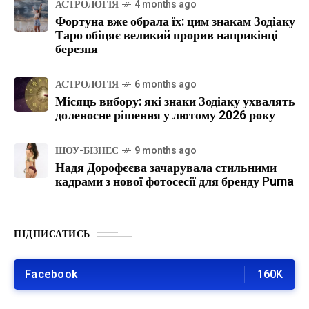
АСТРОЛОГІЯ
4 months ago
Фортуна вже обрала їх: цим знакам Зодіаку
Таро обіцяє великий прорив наприкінці
березня
АСТРОЛОГІЯ
6 months ago
Місяць вибору: які знаки Зодіаку ухвалять
доленосне рішення у лютому 2026 року
ШОУ-БІЗНЕС
9 months ago
Надя Дорофєєва зачарувала стильними
кадрами з нової фотосесії для бренду Puma
ПІДПИСАТИСЬ
Facebook
160K