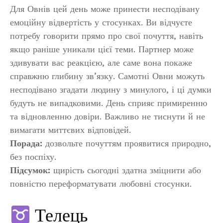
Для Овнів цей день може принести несподівану
емоційну відвертість у стосунках. Ви відчуєте
потребу говорити прямо про свої почуття, навіть
якщо раніше уникали цієї теми. Партнер може
здивувати вас реакцією, але саме вона покаже
справжню глибину зв’язку. Самотні Овни можуть
несподівано згадати людину з минулого, і ці думки
будуть не випадковими. День сприяє примиренню
та відновленню довіри. Важливо не тиснути й не
вимагати миттєвих відповідей.
Порада:
дозвольте почуттям проявитися природно,
без поспіху.
Підсумок:
щирість сьогодні здатна зміцнити або
повністю переформатувати любовні стосунки.
Телець