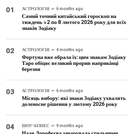
01
АСТРОЛОГІЯ
6 months ago
Самий точний китайський гороскоп на
тиждень з 2 по 8 лютого 2026 року для всіх
знаків Зодіаку
02
АСТРОЛОГІЯ
4 months ago
Фортуна вже обрала їх: цим знакам Зодіаку
Таро обіцяє великий прорив наприкінці
березня
03
АСТРОЛОГІЯ
6 months ago
Місяць вибору: які знаки Зодіаку ухвалять
доленосне рішення у лютому 2026 року
04
ШОУ-БІЗНЕС
9 months ago
Надя Дорофєєва зачарувала стильними