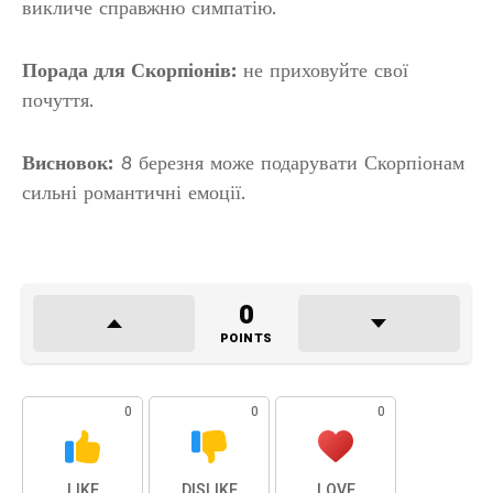
викличе справжню симпатію.
Порада для Скорпіонів:
не приховуйте свої
почуття.
Висновок:
8 березня може подарувати Скорпіонам
сильні романтичні емоції.
0
POINTS
0
0
0
LIKE
DISLIKE
LOVE