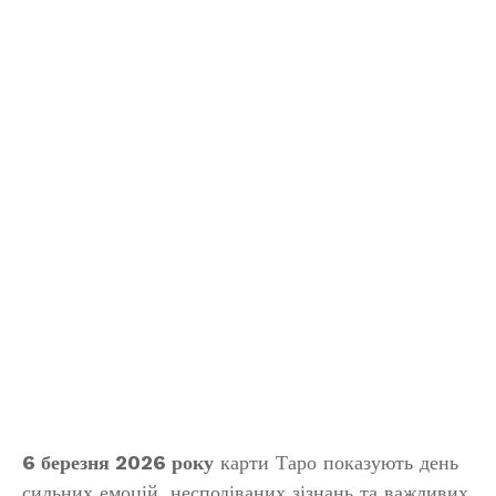
6 березня 2026 року
карти Таро показують день
сильних емоцій, несподіваних зізнань та важливих