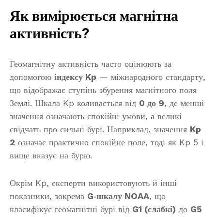
Як вимірюється магнітна
активність?
Геомагнітну активність часто оцінюють за
допомогою
індексу Kp
— міжнародного стандарту,
що відображає ступінь збурення магнітного поля
Землі. Шкала Kp коливається від
0 до 9
, де менші
значення означають спокійні умови, а великі
свідчать про сильні бурі. Наприклад, значення
Kp
2
означає практично спокійне поле, тоді як Kp 5 і
вище вказує на бурю.
Окрім Kp, експерти використовують й інші
показники, зокрема
G‑шкалу NOAA
, що
класифікує геомагнітні бурі від
G1 (слабкі)
до
G5