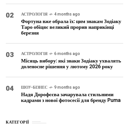
02
АСТРОЛОГІЯ
4 months ago
Фортуна вже обрала їх: цим знакам Зодіаку
Таро обіцяє великий прорив наприкінці
березня
03
АСТРОЛОГІЯ
6 months ago
Місяць вибору: які знаки Зодіаку ухвалять
доленосне рішення у лютому 2026 року
04
ШОУ-БІЗНЕС
9 months ago
Надя Дорофєєва зачарувала стильними
кадрами з нової фотосесії для бренду Puma
КАТЕГОРІЇ