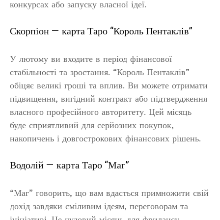
конкурсах або запуску власної ідеї.
Скорпіон — карта Таро “Король Пентаклів”
У лютому ви входите в період фінансової
стабільності та зростання. “Король Пентаклів”
обіцяє великі гроші та вплив. Ви можете отримати
підвищення, вигідний контракт або підтвердження
власного професійного авторитету. Цей місяць
буде сприятливий для серйозних покупок,
накопичень і довгострокових фінансових рішень.
Водолій — карта Таро “Маг”
“Маг” говорить, що вам вдасться примножити свій
дохід завдяки сміливим ідеям, переговорам та
ініціативі. Це чудовий місяць для фрилансу,