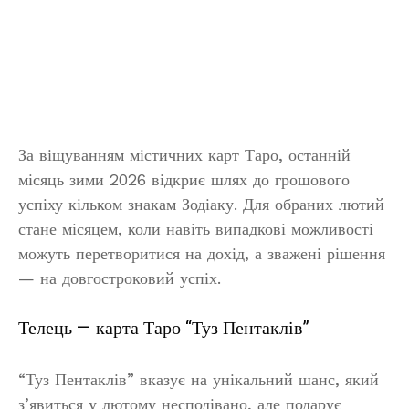
За віщуванням містичних карт Таро, останній
місяць зими 2026 відкриє шлях до грошового
успіху кільком знакам Зодіаку. Для обраних лютий
стане місяцем, коли навіть випадкові можливості
можуть перетворитися на дохід, а зважені рішення
— на довгостроковий успіх.
Телець — карта Таро “Туз Пентаклів”
“Туз Пентаклів” вказує на унікальний шанс, який
з’явиться у лютому несподівано, але подарує