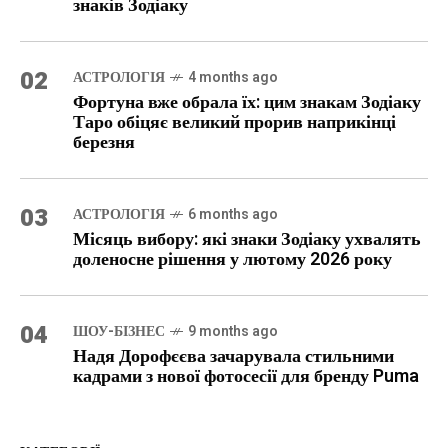
знаків Зодіаку
02
АСТРОЛОГІЯ
4 months ago
Фортуна вже обрала їх: цим знакам Зодіаку
Таро обіцяє великий прорив наприкінці
березня
03
АСТРОЛОГІЯ
6 months ago
Місяць вибору: які знаки Зодіаку ухвалять
доленосне рішення у лютому 2026 року
04
ШОУ-БІЗНЕС
9 months ago
Надя Дорофєєва зачарувала стильними
кадрами з нової фотосесії для бренду Puma