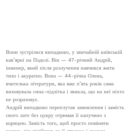
Вони зустрілися випадково, у звичайній київській
кав’ярні на Подолі. Він — 47-річний Андрій,
інженер, який після розлучення навчився жити
тихо і акуратно. Вона — 44-річна Олена,
вчителька літератури, яка вже п’ять років сама
виховувала сина-підлітка і звикла, що на неї ніхто
не розраховує.
Андрій випадково переплутав замовлення і замість
свого лате без цукру отримав її капучино з
корицею. Замість того, щоб просто поміняти
чашки, він підійшов до її столика і сказав: