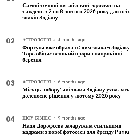
Самий точний китайський гороскоп на
тиждень з 2 по 8 лютого 2026 року для всіх
знаків Зодіаку
02
АСТРОЛОГІЯ
4 months ago
Фортуна вже обрала їх: цим знакам Зодіаку
Таро обіцяє великий прорив наприкінці
березня
03
АСТРОЛОГІЯ
6 months ago
Місяць вибору: які знаки Зодіаку ухвалять
доленосне рішення у лютому 2026 року
04
ШОУ-БІЗНЕС
9 months ago
Надя Дорофєєва зачарувала стильними
кадрами з нової фотосесії для бренду Puma