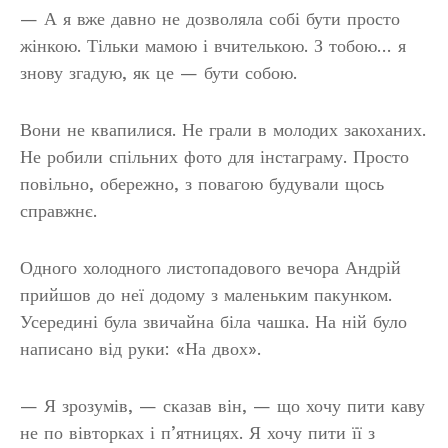
— А я вже давно не дозволяла собі бути просто
жінкою. Тільки мамою і вчителькою. З тобою… я
знову згадую, як це — бути собою.
Вони не квапилися. Не грали в молодих закоханих.
Не робили спільних фото для інстаграму. Просто
повільно, обережно, з повагою будували щось
справжнє.
Одного холодного листопадового вечора Андрій
прийшов до неї додому з маленьким пакунком.
Усередині була звичайна біла чашка. На ній було
написано від руки: «На двох».
— Я зрозумів, — сказав він, — що хочу пити каву
не по вівторках і п’ятницях. Я хочу пити її з