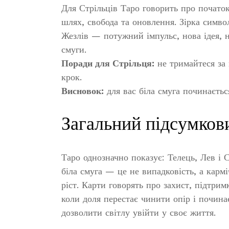
Для Стрільців Таро говорить про почато
шлях, свобода та оновлення. Зірка симво
Жезлів — потужний імпульс, нова ідея, н
смуги.
Поради для Стрільця:
не тримайтеся за 
крок.
Висновок:
для вас біла смуга починаєтьс
Загальний підсумков
Таро однозначно показує: Телець, Лев і С
біла смуга — це не випадковість, а карм
ріст. Карти говорять про захист, підтрим
коли доля перестає чинити опір і почина
дозволити світлу увійти у своє життя.