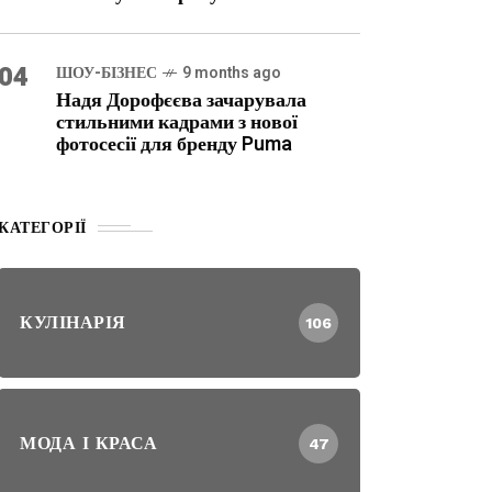
04
ШОУ-БІЗНЕС
9 months ago
Надя Дорофєєва зачарувала
стильними кадрами з нової
фотосесії для бренду Puma
КАТЕГОРІЇ
КУЛІНАРІЯ
106
МОДА І КРАСА
47