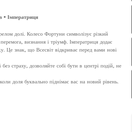
в • Імператриця
релом долі. Колесо Фортуни символізує різкий
 перемога, визнання і тріумф. Імператриця додає
ку. Це знак, що Всесвіт відкриває перед вами нові
ез страху, дозволяйте собі бути в центрі подій, не
коли доля буквально піднімає вас на новий рівень.