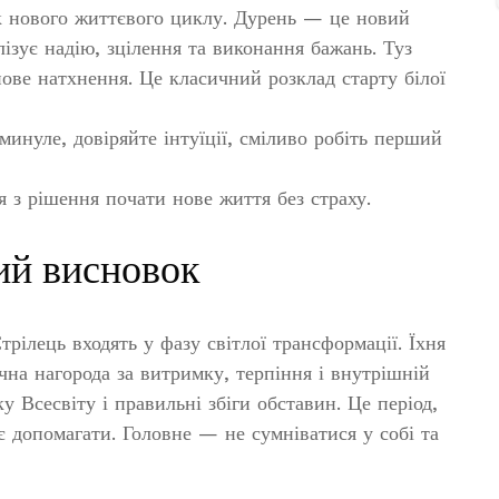
к нового життєвого циклу. Дурень — це новий
лізує надію, зцілення та виконання бажань. Туз
ове натхнення. Це класичний розклад старту білої
минуле, довіряйте інтуїції, сміливо робіть перший
я з рішення почати нове життя без страху.
ий висновок
трілець входять у фазу світлої трансформації. Їхня
ічна нагорода за витримку, терпіння і внутрішній
ку Всесвіту і правильні збіги обставин. Це період,
є допомагати. Головне — не сумніватися у собі та