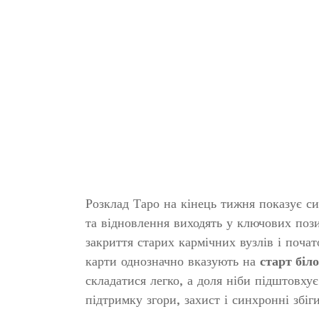
Розклад Таро на кінець тижня показує си
та відновлення виходять у ключових пози
закриття старих кармічних вузлів і почат
карти однозначно вказують на
старт біло
складатися легко, а доля ніби підштовху
підтримку згори, захист і синхронні збіг