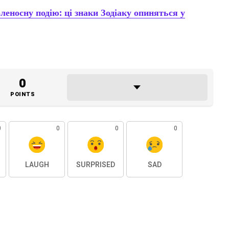
леносну подію: ці знаки Зодіаку опиняться у
0
POINTS
0
0
0
0
LAUGH
SURPRISED
SAD