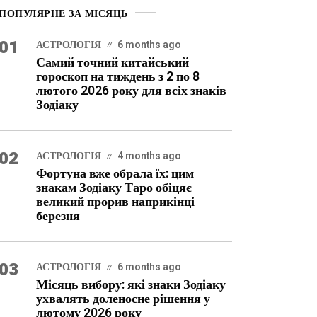
ПОПУЛЯРНЕ ЗА МІСЯЦЬ
01
АСТРОЛОГІЯ
6 months ago
Самий точний китайський
гороскоп на тиждень з 2 по 8
лютого 2026 року для всіх знаків
Зодіаку
02
АСТРОЛОГІЯ
4 months ago
Фортуна вже обрала їх: цим
знакам Зодіаку Таро обіцяє
великий прорив наприкінці
березня
03
АСТРОЛОГІЯ
6 months ago
Місяць вибору: які знаки Зодіаку
ухвалять доленосне рішення у
лютому 2026 року