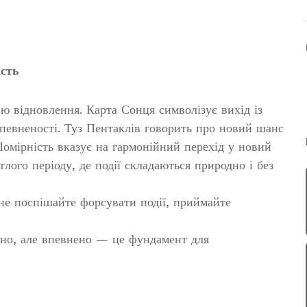
ість
ю відновлення. Карта Сонця символізує вихід із
впевненості. Туз Пентаклів говорить про новий шанс
 Помірність вказує на гармонійний перехід у новий
тлого періоду, де події складаються природно і без
не поспішайте форсувати події, приймайте
йно, але впевнено — це фундамент для