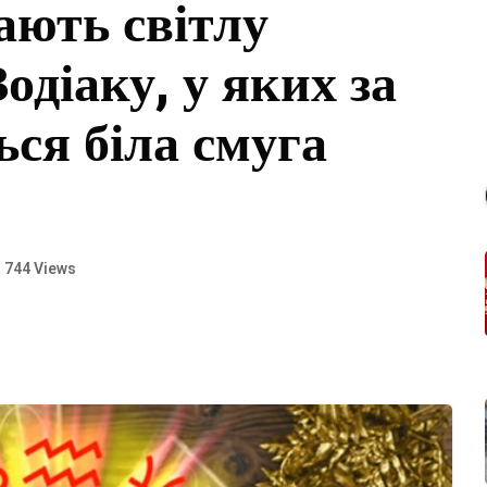
ають світлу
одіаку, у яких за
ся біла смуга
744 Views