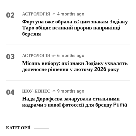
02
АСТРОЛОГІЯ
4 months ago
Фортуна вже обрала їх: цим знакам Зодіаку
Таро обіцяє великий прорив наприкінці
березня
03
АСТРОЛОГІЯ
6 months ago
Місяць вибору: які знаки Зодіаку ухвалять
доленосне рішення у лютому 2026 року
04
ШОУ-БІЗНЕС
9 months ago
Надя Дорофєєва зачарувала стильними
кадрами з нової фотосесії для бренду Puma
КАТЕГОРІЇ