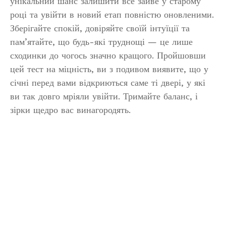
унікальний шанс залишити все зайве у старому
році та увійти в новий етап повністю оновленими.
Зберігайте спокій, довіряйте своїй інтуїції та
пам’ятайте, що будь-які труднощі — це лише
сходинки до чогось значно кращого. Пройшовши
цей тест на міцність, ви з подивом виявите, що у
січні перед вами відкриються саме ті двері, у які
ви так довго мріяли увійти. Тримайте баланс, і
зірки щедро вас винагородять.