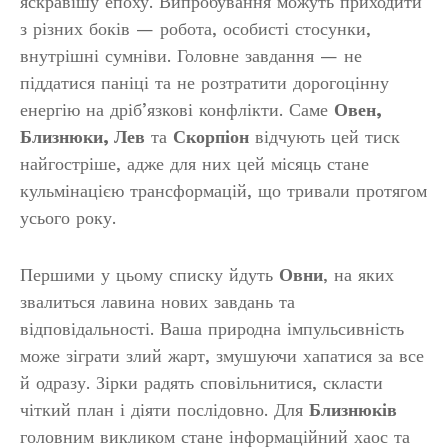
яскравішу епоху. Випробування можуть приходити
з різних боків — робота, особисті стосунки,
внутрішні сумніви. Головне завдання — не
піддатися паніці та не розтратити дорогоцінну
енергію на дріб’язкові конфлікти. Саме
Овен,
Близнюки, Лев
та
Скорпіон
відчують цей тиск
найгостріше, адже для них цей місяць стане
кульмінацією трансформацій, що тривали протягом
усього року.
Першими у цьому списку йдуть
Овни
, на яких
звалиться лавина нових завдань та
відповідальності. Ваша природна імпульсивність
може зіграти злий жарт, змушуючи хапатися за все
й одразу. Зірки радять сповільнитися, скласти
чіткий план і діяти послідовно. Для
Близнюків
головним викликом стане інформаційний хаос та