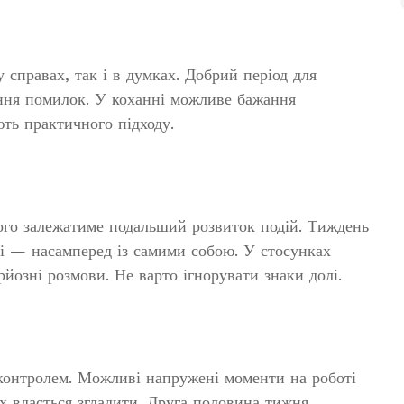
 справах, так і в думках. Добрий період для
ння помилок. У коханні можливе бажання
ть практичного підходу.
кого залежатиме подальший розвиток подій. Тиждень
ті — насамперед із самими собою. У стосунках
рйозні розмови. Не варто ігнорувати знаки долі.
контролем. Можливі напружені моменти на роботі
їх вдасться згладити. Друга половина тижня