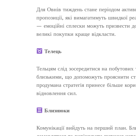
Для Овнів тиждень стане періодом активн
пропозиції, які вимагатимуть швидкої ре
— емоційні сплески можуть призвести до 
великі покупки краще відкласти.
Телець
Тельцям слід зосередитися на побутових
близькими, що допоможуть прояснити ста
продумана стратегія принесе більше кори
відновлення сил.
Близнюки
Комунікації вийдуть на перший план. Бл
домовлятися та вирішувати питання через