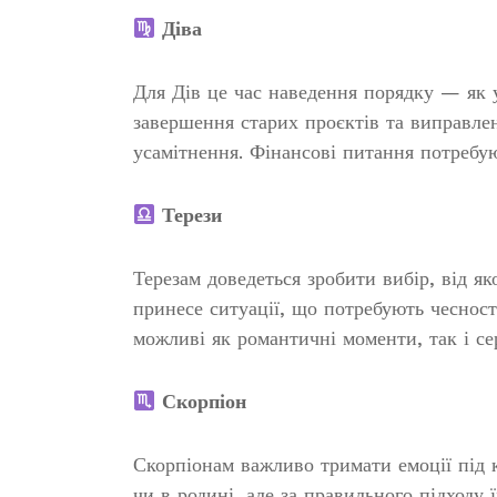
Діва
Для Дів це час наведення порядку — як у
завершення старих проєктів та виправле
усамітнення. Фінансові питання потребую
Терези
Терезам доведеться зробити вибір, від я
принесе ситуації, що потребують чеснос
можливі як романтичні моменти, так і се
Скорпіон
Скорпіонам важливо тримати емоції під 
чи в родині, але за правильного підходу 