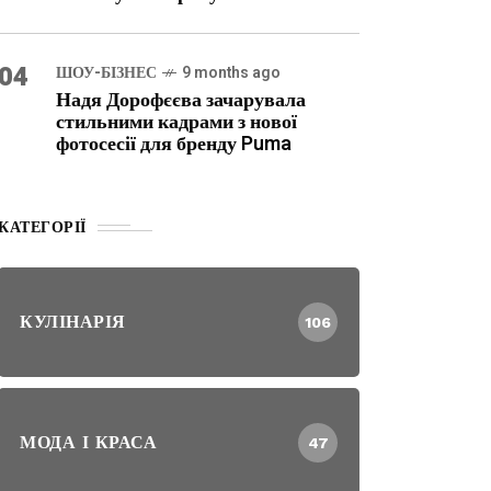
04
ШОУ-БІЗНЕС
9 months ago
Надя Дорофєєва зачарувала
стильними кадрами з нової
фотосесії для бренду Puma
КАТЕГОРІЇ
КУЛІНАРІЯ
106
МОДА І КРАСА
47