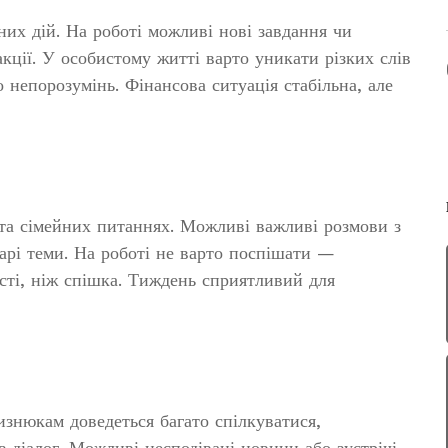
их дій. На роботі можливі нові завдання чи
акції. У особистому житті варто уникати різких слів
непорозумінь. Фінансова ситуація стабільна, але
 та сімейних питаннях. Можливі важливі розмови з
рі теми. На роботі не варто поспішати —
сті, ніж спішка. Тиждень сприятливий для
изнюкам доведеться багато спілкуватися,
 діалог. Можливі несподівані новини або зустрічі.