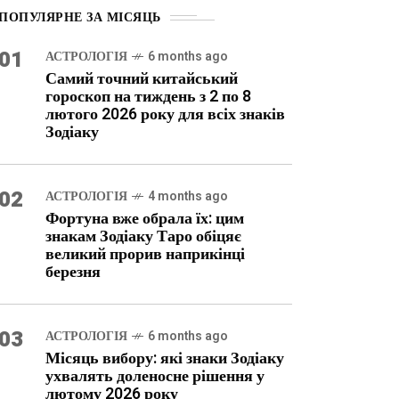
ПОПУЛЯРНЕ ЗА МІСЯЦЬ
01
АСТРОЛОГІЯ
6 months ago
Самий точний китайський
гороскоп на тиждень з 2 по 8
лютого 2026 року для всіх знаків
Зодіаку
02
АСТРОЛОГІЯ
4 months ago
Фортуна вже обрала їх: цим
знакам Зодіаку Таро обіцяє
великий прорив наприкінці
березня
03
АСТРОЛОГІЯ
6 months ago
Місяць вибору: які знаки Зодіаку
ухвалять доленосне рішення у
лютому 2026 року