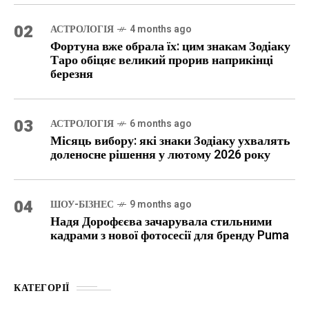
02
АСТРОЛОГІЯ
4 months ago
Фортуна вже обрала їх: цим знакам Зодіаку
Таро обіцяє великий прорив наприкінці
березня
03
АСТРОЛОГІЯ
6 months ago
Місяць вибору: які знаки Зодіаку ухвалять
доленосне рішення у лютому 2026 року
04
ШОУ-БІЗНЕС
9 months ago
Надя Дорофєєва зачарувала стильними
кадрами з нової фотосесії для бренду Puma
КАТЕГОРІЇ