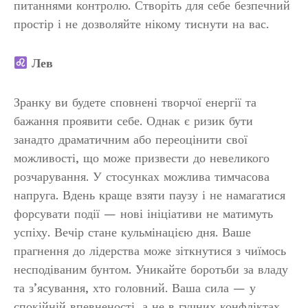
питаннями контролю. Створіть для себе безпечний
простір і не дозволяйте нікому тиснути на вас.
Лев
Зранку ви будете сповнені творчої енергії та
бажання проявити себе. Однак є ризик бути
занадто драматичним або переоцінити свої
можливості, що може призвести до невеликого
розчарування. У стосунках можлива тимчасова
напруга. Вдень краще взяти паузу і не намагатися
форсувати події — нові ініціативи не матимуть
успіху. Вечір стане кульмінацією дня. Ваше
прагнення до лідерства може зіткнутися з чиїмось
несподіваним бунтом. Уникайте боротьби за владу
та з’ясування, хто головний. Ваша сила — у
спокійній впевненості, а не в гучних конфліктах.