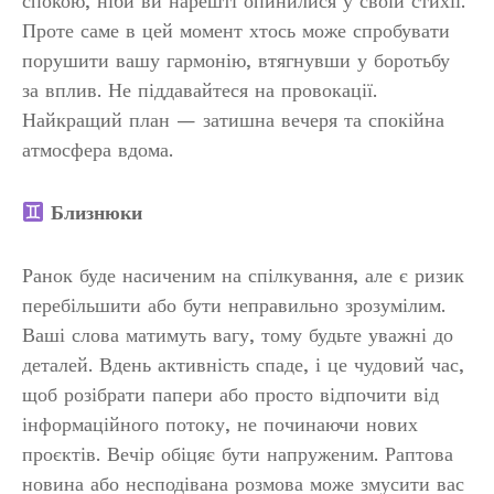
спокою, ніби ви нарешті опинилися у своїй стихії.
Проте саме в цей момент хтось може спробувати
порушити вашу гармонію, втягнувши у боротьбу
за вплив. Не піддавайтеся на провокації.
Найкращий план — затишна вечеря та спокійна
атмосфера вдома.
Близнюки
Ранок буде насиченим на спілкування, але є ризик
перебільшити або бути неправильно зрозумілим.
Ваші слова матимуть вагу, тому будьте уважні до
деталей. Вдень активність спаде, і це чудовий час,
щоб розібрати папери або просто відпочити від
інформаційного потоку, не починаючи нових
проєктів. Вечір обіцяє бути напруженим. Раптова
новина або несподівана розмова може змусити вас