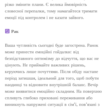
різко змінити плани. Є велика ймовірність
словесної перепалки, тому намагайтеся тримати
емоції під контролем і не казати зайвого.
Рак
Ваша чутливість сьогодні буде загострена. Ранок
може принести емоційні гойдалки: від
безпідставного оптимізму до відчуття, що вас не
цінують. Не приймайте важливих рішень,
керуючись лише почуттями. Після обіду настане
період затишшя, ідеальний для того, щоб побути
наодинці та відновити внутрішній баланс. Вечір
може виявитися емоційно складним. На поверхню
спливуть глибоко приховані переживання або
виникнуть напружені ситуації в сім’ї, пов’язані з