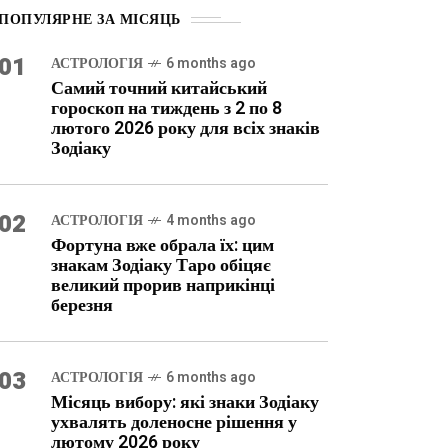
ПОПУЛЯРНЕ ЗА МІСЯЦЬ
01
АСТРОЛОГІЯ
6 months ago
Самий точний китайський
гороскоп на тиждень з 2 по 8
лютого 2026 року для всіх знаків
Зодіаку
02
АСТРОЛОГІЯ
4 months ago
Фортуна вже обрала їх: цим
знакам Зодіаку Таро обіцяє
великий прорив наприкінці
березня
03
АСТРОЛОГІЯ
6 months ago
Місяць вибору: які знаки Зодіаку
ухвалять доленосне рішення у
лютому 2026 року