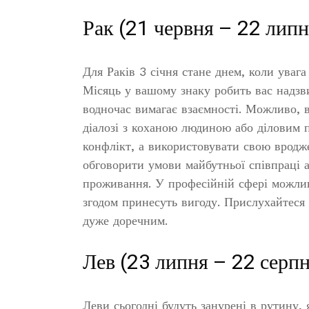
Рак (21 червня – 22 липн
Для Раків 3 січня стане днем, коли уваг
Місяць у вашому знаку робить вас надзв
водночас вимагає взаємності. Можливо, в
діалозі з коханою людиною або діловим п
конфлікт, а використовувати свою вродж
обговорити умови майбутньої співпраці 
проживання. У професійній сфері можливі
згодом принесуть вигоду. Прислухайтеся д
дуже доречним.
Лев (23 липня – 22 серпн
Леви сьогодні будуть занурені в рутину, я