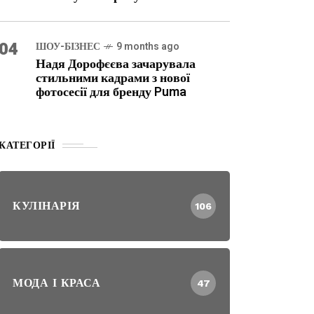
04
ШОУ-БІЗНЕС
9 months ago
Надя Дорофєєва зачарувала
стильними кадрами з нової
фотосесії для бренду Puma
КАТЕГОРІЇ
КУЛІНАРІЯ
106
МОДА І КРАСА
47