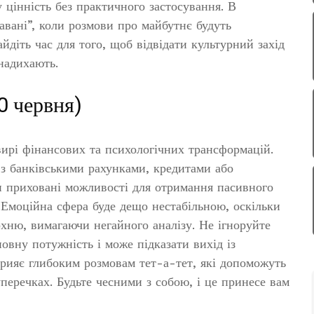
у цінність без практичного застосування. В
гавані”, коли розмови про майбутнє будуть
йдіть час для того, щоб відвідати культурний захід
 надихають.
0 червня)
ирі фінансових та психологічних трансформацій.
 з банківськими рахунками, кредитами або
и приховані можливості для отримання пасивного
. Емоційна сфера буде дещо нестабільною, оскільки
хню, вимагаючи негайного аналізу. Не ігноруйте
овну потужність і може підказати вихід із
сприяє глибоким розмовам тет-а-тет, які допоможуть
уперечках. Будьте чесними з собою, і це принесе вам