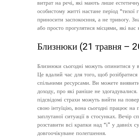
витрат на речі, які мають лише естетичн
особистому житті настане період “тихої 
приносити заспокоєння, а не тривогу. Зна
або просто прогулятися місцями, які вас
Близнюки (21 травня – 2
Близнюки сьогодні можуть опинитися у в
Це вдалий час для того, щоб розібратися
спільними ресурсами. Ви можете виявит
доходу, про які раніше не здогадувалися
підсвідомі страхи можуть вийти на повер
свою інтуїцію, вона сьогодні працює на п
заплутаної ситуації в стосунках. Вечір 
розставити всі крапки над “і” у давніх с
довгоочікуване полегшення.