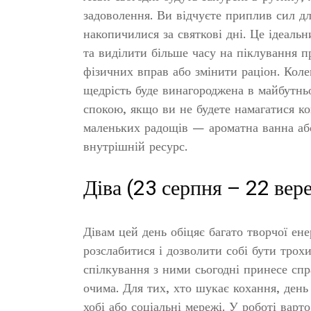
задоволення. Ви відчуєте приплив сил дл
накопичилися за святкові дні. Це ідеальн
та виділити більше часу на піклування 
фізичних вправ або змінити раціон. Коле
щедрість буде винагороджена в майбутнь
спокою, якщо ви не будете намагатися ко
маленьких радощів — ароматна ванна аб
внутрішній ресурс.
Діва (23 серпня – 22 вер
Дівам цей день обіцяє багато творчої ен
розслабитися і дозволити собі бути трох
спілкування з ними сьогодні принесе сп
очима. Для тих, хто шукає кохання, день
хобі або соціальні мережі. У роботі вар