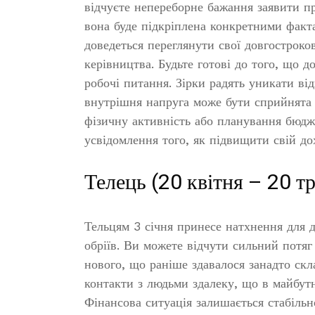
відчуєте непереборне бажання заявити пр
вона буде підкріплена конкретними факт
доведеться переглянути свої довгостроков
керівництва. Будьте готові до того, що 
робочі питання. Зірки радять уникати ві
внутрішня напруга може бути сприйнята 
фізичну активність або планування бюдж
усвідомлення того, як підвищити свій дох
Телець (20 квітня – 20 т
Тельцям 3 січня принесе натхнення для 
обріїв. Ви можете відчути сильний потя
нового, що раніше здавалося занадто ск
контакти з людьми здалеку, що в майбут
Фінансова ситуація залишається стабільн