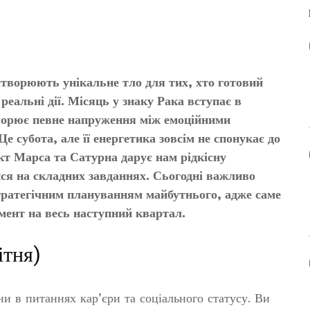
створюють унікальне тло для тих, хто готовий
реальні дії. Місяць у знаку Рака вступає в
творює певне напруження між емоційними
е субота, але її енергетика зовсім не спонукає до
кт Марса та Сатурна дарує нам рідкісну
ися на складних завданнях. Сьогодні важливо
тратегічним плануванням майбутнього, адже саме
мент на весь наступний квартал.
ітня)
и в питаннях кар’єри та соціального статусу. Ви