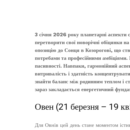
3 січня 2026 року планетарні аспекти 
перетворити свої новорічні обіцянки на 
опозицію до Сонця в Козорогові, що с
потребами та професійними амбіціями. Ц
пасивності. Навпаки, гармонійний аспе
витривалість і здатність концентруват
знайти баланс між родинним теплом і с
зараз закладається енергетичний фунда
Овен (21 березня – 19 кв
Для Овнів цей день стане моментом істин