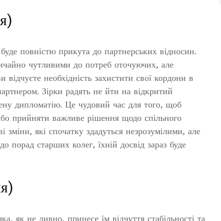
я)
а буде повністю прикута до партнерських відносин.
ичайно чутливими до потреб оточуючих, але
и відчуєте необхідність захистити свої кордони в
артнером. Зірки радять не йти на відкритий
ену дипломатію. Це чудовий час для того, щоб
або прийняти важливе рішення щодо спільного
 зміни, які спочатку здадуться незрозумілими, але
о порад старших колег, їхній досвід зараз буде
я)
ка, як не дивно, принесе їм відчуття стабільності та