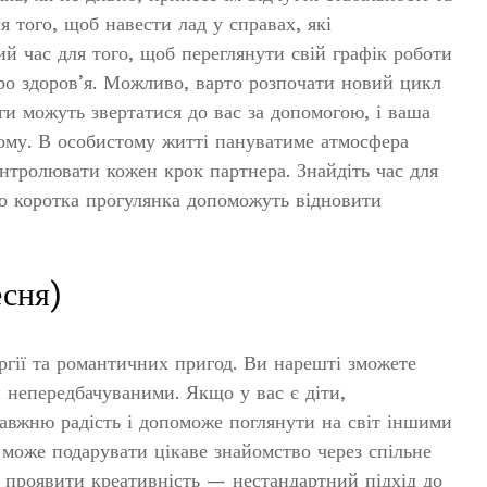
я того, щоб навести лад у справах, які
ий час для того, щоб переглянути свій графік роботи
про здоров’я. Можливо, варто розпочати новий цикл
ги можуть звертатися до вас за допомогою, і ваша
ому. В особистому житті пануватиме атмосфера
нтролювати кожен крок партнера. Знайдіть час для
о коротка прогулянка допоможуть відновити
есня)
ергії та романтичних пригод. Ви нарешті зможете
и непередбачуваними. Якщо у вас є діти,
равжню радість і допоможе поглянути на світ іншими
 може подарувати цікаве знайомство через спільне
то проявити креативність — нестандартний підхід до