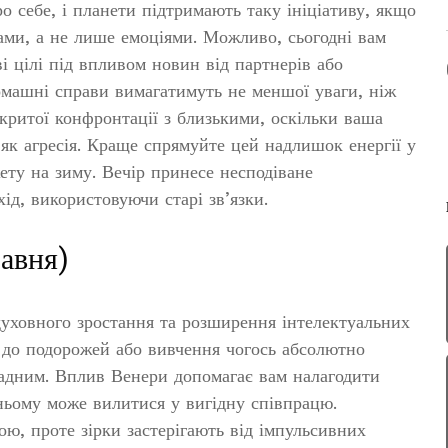
о себе, і планети підтримають таку ініціативу, якщо
ами, а не лише емоціями. Можливо, сьогодні вам
і цілі під впливом новин від партнерів або
домашні справи вимагатимуть не меншої уваги, ніж
дкритої конфронтації з близькими, оскільки ваша
як агресія. Краще спрямуйте цей надлишок енергії у
ету на зиму. Вечір принесе несподіване
ід, використовуючи старі зв’язки.
равня)
духовного зростання та розширення інтелектуальних
г до подорожей або вивчення чогось абсолютно
ладним. Вплив Венери допомагає вам налагодити
ньому може вилитися у вигідну співпрацю.
ою, проте зірки застерігають від імпульсивних