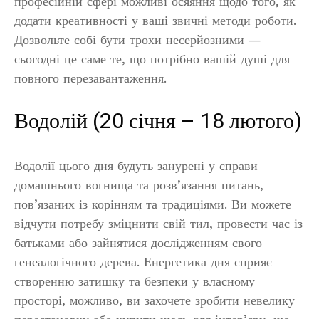
професійній сфері можливі осяяння щодо того, як
додати креативності у ваші звичні методи роботи.
Дозвольте собі бути трохи несерйозними —
сьогодні це саме те, що потрібно вашій душі для
повного перезавантаження.
Водолій (20 січня – 18 лютого)
Водолії цього дня будуть занурені у справи
домашнього вогнища та розв’язання питань,
пов’язаних із корінням та традиціями. Ви можете
відчути потребу зміцнити свій тил, провести час із
батьками або зайнятися дослідженням свого
генеалогічного дерева. Енергетика дня сприяє
створенню затишку та безпеки у власному
просторі, можливо, ви захочете зробити невелику