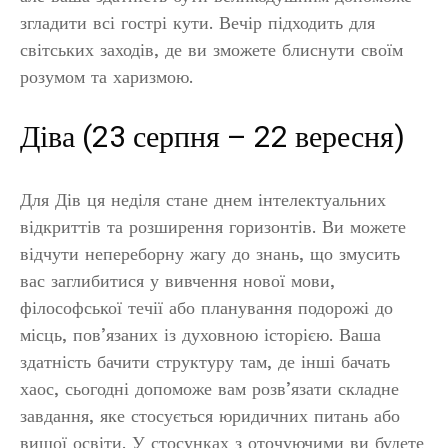
згладити всі гострі кути. Вечір підходить для
світських заходів, де ви зможете блиснути своїм
розумом та харизмою.
Діва (23 серпня – 22 вересня)
Для Дів ця неділя стане днем інтелектуальних
відкриттів та розширення горизонтів. Ви можете
відчути непереборну жагу до знань, що змусить
вас заглибитися у вивчення нової мови,
філософської течії або планування подорожі до
місць, пов’язаних із духовною історією. Ваша
здатність бачити структуру там, де інші бачать
хаос, сьогодні допоможе вам розв’язати складне
завдання, яке стосується юридичних питань або
вищої освіти. У стосунках з оточуючими ви будете