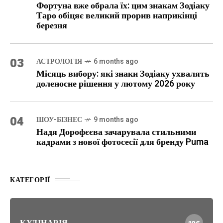
Фортуна вже обрала їх: цим знакам Зодіаку
Таро обіцяє великий прорив наприкінці
березня
03
АСТРОЛОГІЯ
6 months ago
Місяць вибору: які знаки Зодіаку ухвалять
доленосне рішення у лютому 2026 року
04
ШОУ-БІЗНЕС
9 months ago
Надя Дорофєєва зачарувала стильними
кадрами з нової фотосесії для бренду Puma
КАТЕГОРІЇ
КУЛІНАРІЯ
106