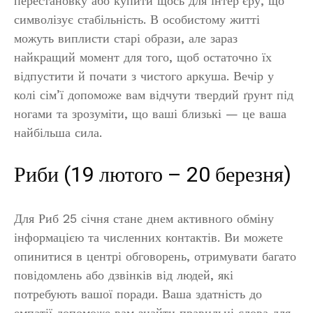
перестановку або купити щось для інтер’єру, що
символізує стабільність. В особистому житті
можуть виплисти старі образи, але зараз
найкращий момент для того, щоб остаточно їх
відпустити й почати з чистого аркуша. Вечір у
колі сім’ї допоможе вам відчути твердий ґрунт під
ногами та зрозуміти, що ваші близькі — це ваша
найбільша сила.
Риби (19 лютого – 20 березня)
Для Риб 25 січня стане днем активного обміну
інформацією та численних контактів. Ви можете
опинитися в центрі обговорень, отримувати багато
повідомлень або дзвінків від людей, які
потребують вашої поради. Ваша здатність до
емпатії допоможе вам знайти правильні слова для