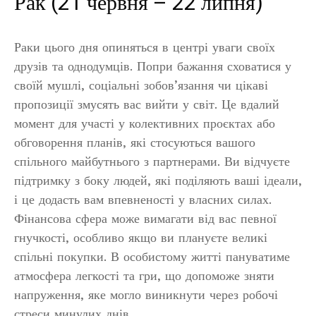
Рак (21 червня – 22 липня)
Раки цього дня опиняться в центрі уваги своїх
друзів та однодумців. Попри бажання сховатися у
своїй мушлі, соціальні зобов’язання чи цікаві
пропозиції змусять вас вийти у світ. Це вдалий
момент для участі у колективних проєктах або
обговорення планів, які стосуються вашого
спільного майбутнього з партнерами. Ви відчуєте
підтримку з боку людей, які поділяють ваші ідеали,
і це додасть вам впевненості у власних силах.
Фінансова сфера може вимагати від вас певної
гнучкості, особливо якщо ви плануєте великі
спільні покупки. В особистому житті пануватиме
атмосфера легкості та гри, що допоможе зняти
напруження, яке могло виникнути через робочі
стреси минулих днів.