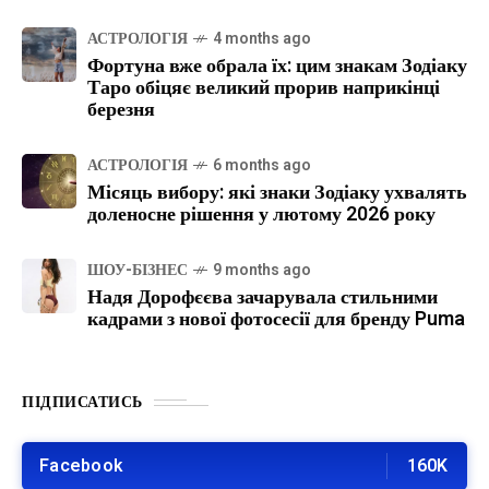
АСТРОЛОГІЯ
4 months ago
Фортуна вже обрала їх: цим знакам Зодіаку
Таро обіцяє великий прорив наприкінці
березня
АСТРОЛОГІЯ
6 months ago
Місяць вибору: які знаки Зодіаку ухвалять
доленосне рішення у лютому 2026 року
ШОУ-БІЗНЕС
9 months ago
Надя Дорофєєва зачарувала стильними
кадрами з нової фотосесії для бренду Puma
ПІДПИСАТИСЬ
Facebook
160K