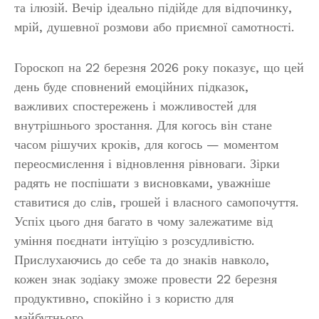
та ілюзій. Вечір ідеально підійде для відпочинку,
мрій, душевної розмови або приємної самотності.
Гороскоп на 22 березня 2026 року показує, що цей
день буде сповнений емоційних підказок,
важливих спостережень і можливостей для
внутрішнього зростання. Для когось він стане
часом рішучих кроків, для когось — моментом
переосмислення і відновлення рівноваги. Зірки
радять не поспішати з висновками, уважніше
ставитися до слів, грошей і власного самопочуття.
Успіх цього дня багато в чому залежатиме від
уміння поєднати інтуїцію з розсудливістю.
Прислухаючись до себе та до знаків навколо,
кожен знак зодіаку зможе провести 22 березня
продуктивно, спокійно і з користю для
майбутнього.