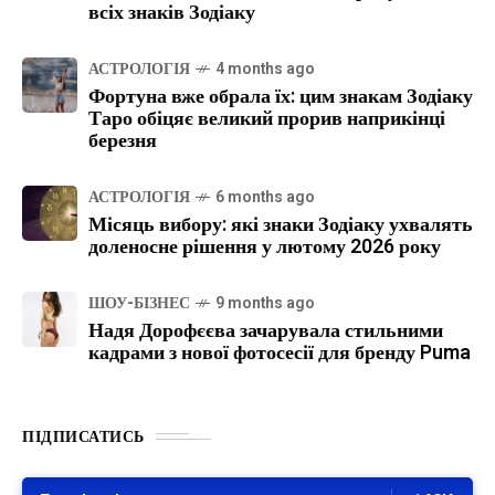
всіх знаків Зодіаку
АСТРОЛОГІЯ
4 months ago
Фортуна вже обрала їх: цим знакам Зодіаку
Таро обіцяє великий прорив наприкінці
березня
АСТРОЛОГІЯ
6 months ago
Місяць вибору: які знаки Зодіаку ухвалять
доленосне рішення у лютому 2026 року
ШОУ-БІЗНЕС
9 months ago
Надя Дорофєєва зачарувала стильними
кадрами з нової фотосесії для бренду Puma
ПІДПИСАТИСЬ