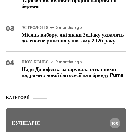
Таро обіцяє великий прорив наприкінці
березня
03
АСТРОЛОГІЯ
6 months ago
Місяць вибору: які знаки Зодіаку ухвалять
доленосне рішення у лютому 2026 року
04
ШОУ-БІЗНЕС
9 months ago
Надя Дорофєєва зачарувала стильними
кадрами з нової фотосесії для бренду Puma
КАТЕГОРІЇ
КУЛІНАРІЯ
106