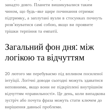
занадто довго. Планети вишикувалися таким
чином, що будь-яке щире починання отримає
підтримку, а заплутані вузли в стосунках почнуть
розв’язуватися самі собою, якщо ви проявите
трішки терпіння та емпатії.
Загальний фон дня: між
логікою та відчуттям
20 лютого ми перебуваємо під впливом посиленої
інтуїції. Логічні доводи сьогодні можуть здаватися
неповними, якщо вони не підкріплені внутрішнім
відчуттям «правильності». Це день, коли випадкова
зустріч або почута фраза можуть стати ключем до
вирішення давньої проблеми.