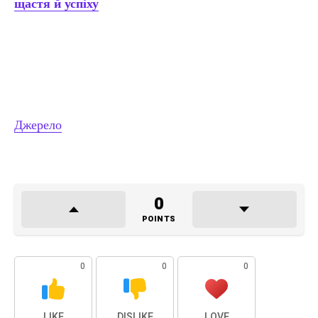
щастя й успіху
Джерело
0
POINTS
0
0
0
LIKE
DISLIKE
LOVE