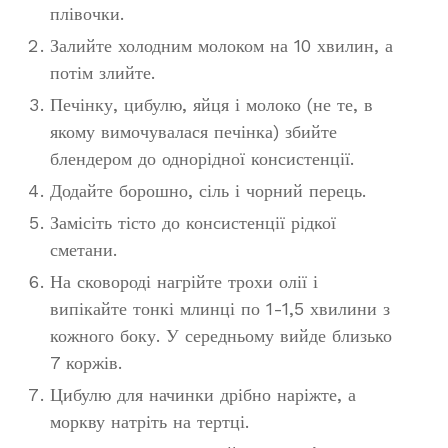
плівочки.
Залийте холодним молоком на 10 хвилин, а
потім злийте.
Печінку, цибулю, яйця і молоко (не те, в
якому вимочувалася печінка) збийте
блендером до однорідної консистенції.
Додайте борошно, сіль і чорний перець.
Замісіть тісто до консистенції рідкої
сметани.
На сковороді нагрійте трохи олії і
випікайте тонкі млинці по 1-1,5 хвилини з
кожного боку. У середньому вийде близько
7 коржів.
Цибулю для начинки дрібно наріжте, а
моркву натріть на тертці.