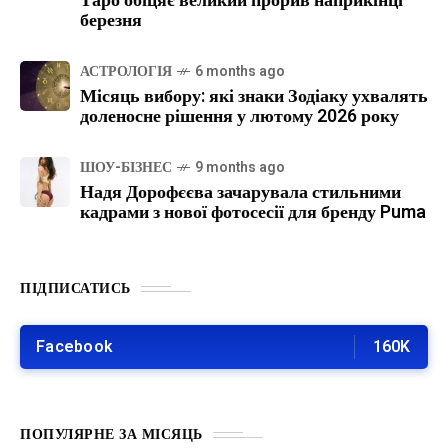
Таро обіцяє великий прорив наприкінці
березня
АСТРОЛОГІЯ
6 months ago
Місяць вибору: які знаки Зодіаку ухвалять
доленосне рішення у лютому 2026 року
ШОУ-БІЗНЕС
9 months ago
Надя Дорофєєва зачарувала стильними
кадрами з нової фотосесії для бренду Puma
ПІДПИСАТИСЬ
Facebook
160K
ПОПУЛЯРНЕ ЗА МІСЯЦЬ