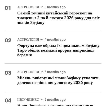
01
АСТРОЛОГІЯ
6 months ago
Самий точний китайський гороскоп на
тиждень з 2 по 8 лютого 2026 року для всіх
знаків Зодіаку
02
АСТРОЛОГІЯ
4 months ago
Фортуна вже обрала їх: цим знакам Зодіаку
Таро обіцяє великий прорив наприкінці
березня
03
АСТРОЛОГІЯ
6 months ago
Місяць вибору: які знаки Зодіаку ухвалять
доленосне рішення у лютому 2026 року
04
ШОУ-БІЗНЕС
9 months ago
Надя Дорофєєва зачарувала стильними