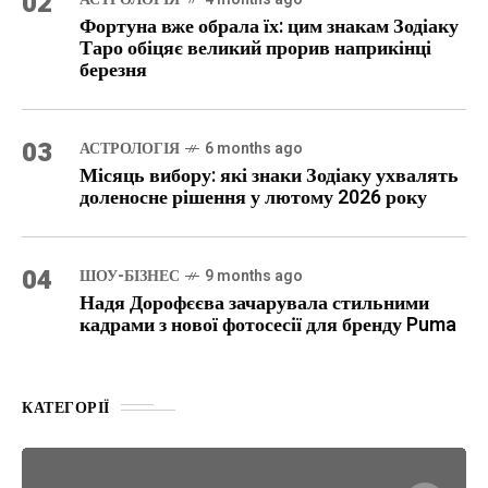
02
Фортуна вже обрала їх: цим знакам Зодіаку
Таро обіцяє великий прорив наприкінці
березня
03
АСТРОЛОГІЯ
6 months ago
Місяць вибору: які знаки Зодіаку ухвалять
доленосне рішення у лютому 2026 року
04
ШОУ-БІЗНЕС
9 months ago
Надя Дорофєєва зачарувала стильними
кадрами з нової фотосесії для бренду Puma
КАТЕГОРІЇ