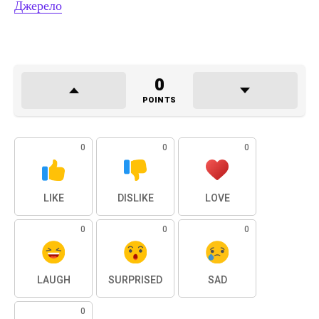
Джерело
0
POINTS
0
0
0
LIKE
DISLIKE
LOVE
0
0
0
LAUGH
SURPRISED
SAD
0