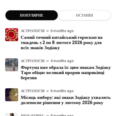
ПОПУЛЯРНЕ
ОСТАННІ
АСТРОЛОГІЯ
6 months ago
Самий точний китайський гороскоп на
тиждень з 2 по 8 лютого 2026 року для
всіх знаків Зодіаку
АСТРОЛОГІЯ
4 months ago
Фортуна вже обрала їх: цим знакам Зодіаку
Таро обіцяє великий прорив наприкінці
березня
АСТРОЛОГІЯ
6 months ago
Місяць вибору: які знаки Зодіаку ухвалять
доленосне рішення у лютому 2026 року
ШОУ-БІЗНЕС
9 months ago