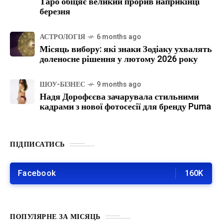
Таро обіцяє великий прорив наприкінці
березня
АСТРОЛОГІЯ
6 months ago
Місяць вибору: які знаки Зодіаку ухвалять
доленосне рішення у лютому 2026 року
ШОУ-БІЗНЕС
9 months ago
Надя Дорофєєва зачарувала стильними
кадрами з нової фотосесії для бренду Puma
ПІДПИСАТИСЬ
Facebook
160K
ПОПУЛЯРНЕ ЗА МІСЯЦЬ