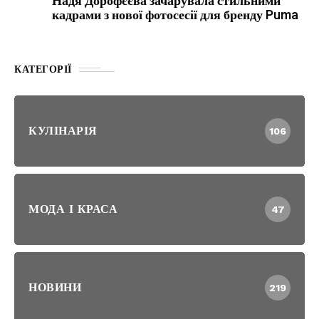
Надя Дорофєєва зачарувала стильними
кадрами з нової фотосесії для бренду Puma
КАТЕГОРІЇ
КУЛІНАРІЯ
106
МОДА І КРАСА
47
НОВИНИ
219