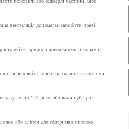
яйте пожовклі або відмерлі частини, щоб
ша вентиляція допомагає запобігти появі
ристовуйте горщик з дренажними отворами,
чно перевіряйте корені на наявність гнилі чи
есадку кожні 1–2 роки або коли субстрат
лички або кліпси для підтримки високих