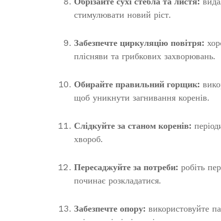
Обрізайте сухі стебла та листя:
видал
стимулювати новий ріст.
Забезпечте циркуляцію повітря:
хоро
плісняви та грибкових захворювань.
Обирайте правильний горщик:
вико
щоб уникнути загнивання коренів.
Слідкуйте за станом коренів:
періоди
хвороб.
Пересаджуйте за потреби:
робіть пер
починає розкладатися.
Забезпечте опору:
використовуйте па