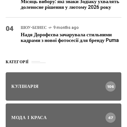
Місяць вибору: які знаки Зодіаку ухвалять
доленосне рішення у лютому 2026 року
04
ШОУ-БІЗНЕС
9 months ago
Надя Дорофєєва зачарувала стильними
кадрами з нової фотосесії для бренду Puma
КАТЕГОРІЇ
КУЛІНАРІЯ
106
МОДА І КРАСА
47