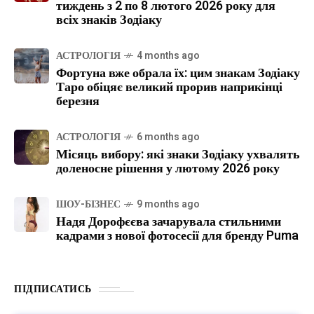
тиждень з 2 по 8 лютого 2026 року для
всіх знаків Зодіаку
АСТРОЛОГІЯ
4 months ago
Фортуна вже обрала їх: цим знакам Зодіаку
Таро обіцяє великий прорив наприкінці
березня
АСТРОЛОГІЯ
6 months ago
Місяць вибору: які знаки Зодіаку ухвалять
доленосне рішення у лютому 2026 року
ШОУ-БІЗНЕС
9 months ago
Надя Дорофєєва зачарувала стильними
кадрами з нової фотосесії для бренду Puma
ПІДПИСАТИСЬ