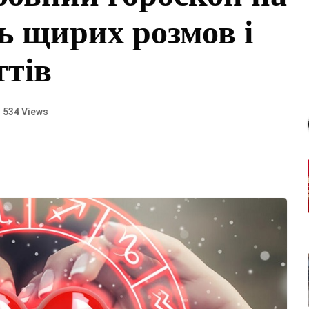
ь щирих розмов і
ттів
534 Views