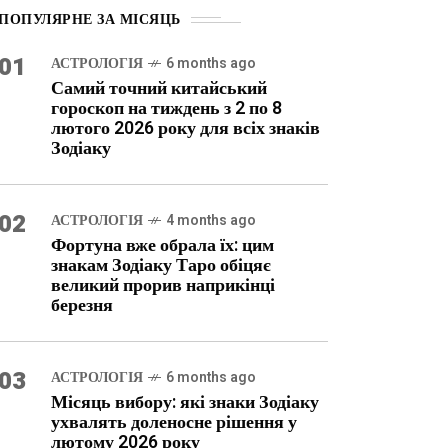
ПОПУЛЯРНЕ ЗА МІСЯЦЬ
01
АСТРОЛОГІЯ
6 months ago
Самий точний китайський
гороскоп на тиждень з 2 по 8
лютого 2026 року для всіх знаків
Зодіаку
02
АСТРОЛОГІЯ
4 months ago
Фортуна вже обрала їх: цим
знакам Зодіаку Таро обіцяє
великий прорив наприкінці
березня
03
АСТРОЛОГІЯ
6 months ago
Місяць вибору: які знаки Зодіаку
ухвалять доленосне рішення у
лютому 2026 року