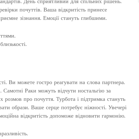
андартів. День сприятливий для спільних рішень.
ревірки почуттів. Ваша відкритість принесе
риємне зізнання. Емоції стануть глибшими.
уттями.
близькості.
ті. Ви можете гостро реагувати на слова партнера.
 Самотні Раки можуть відчути ностальгію за
х розмов про почуття. Турбота і підтримка стануть
ати образи. Ваше серце потребує ніжності. Увечері
оційна відкритість допоможе відновити гармонію.
вразливість.