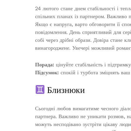
24 лютого стане днем стабільності і теп
спільних планах із партнером. Важливо 
Якщо є напруга, варто обговорити її сп
повідомлення. День сприятливий для сер
собі через дрібні образи. Довіра стане к
винагороджене. Увечері можливий роман
Порада:
цінуйте стабільність і підтримку
Підсумок:
спокій і турбота зміцнять ваш
Близнюки
Сьогодні любов вимагатиме чесного діал
партнера. Важливо не уникати розмов, н
можуть несподівано зустріти цікаву люд