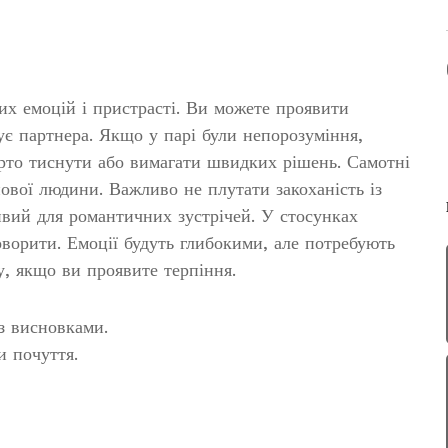
вих емоцій і пристрасті. Ви можете проявити
ує партнера. Якщо у парі були непорозуміння,
арто тиснути або вимагати швидких рішень. Самотні
ової людини. Важливо не плутати закоханість із
вий для романтичних зустрічей. У стосунках
ворити. Емоції будуть глибокими, але потребують
у, якщо ви проявите терпіння.
з висновками.
и почуття.