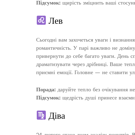
Підсумок:
щирість зміцнить ваші стосун
Лев
Сьогодні вам захочеться уваги і визнанн
романтичність. У парі важливо не домін
привернути до себе багато уваги. День 
драматизувати через дрібниці. Ваше тепл
приємні емоції. Головне — не ставити ул
Порада:
даруйте тепло без очікування нег
Підсумок:
щедрість душі принесе взаємні
Діва
24 лютого стане днем аналізу почуттів. 