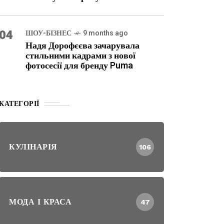
04
ШОУ-БІЗНЕС
9 months ago
Надя Дорофєєва зачарувала
стильними кадрами з нової
фотосесії для бренду Puma
КАТЕГОРІЇ
КУЛІНАРІЯ
106
МОДА І КРАСА
47