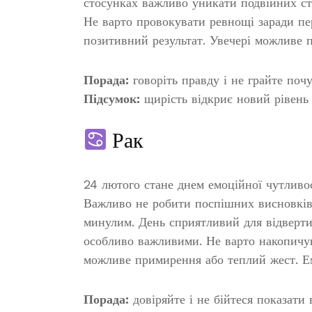
стосунках важливо уникати подвійних ст
Не варто провокувати ревнощі заради пе
позитивний результат. Увечері можливе п
Порада:
говоріть правду і не грайте поч
Підсумок:
щирість відкриє новий рівень 
Рак
24 лютого стане днем емоційної чутливос
Важливо не робити поспішних висновків.
минулим. День сприятливий для відверти
особливо важливими. Не варто накопичув
можливе примирення або теплий жест. Ем
Порада:
довіряйте і не бійтеся показати 