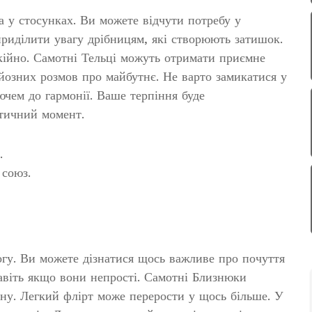
ла у стосунках. Ви можете відчути потребу у
приділити увагу дрібницям, які створюють затишок.
окійно. Самотні Тельці можуть отримати приємне
йозних розмов про майбутнє. Не варто замикатися у
лючем до гармонії. Ваше терпіння буде
тичний момент.
.
 союз.
огу. Ви можете дізнатися щось важливе про почуття
авіть якщо вони непрості. Самотні Близнюки
ину. Легкий флірт може перерости у щось більше. У