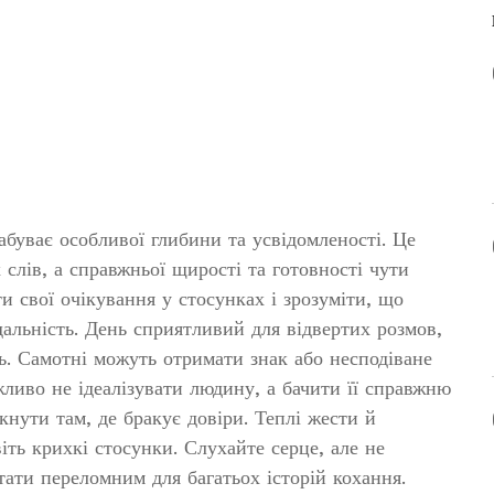
абуває особливої глибини та усвідомленості. Це
 слів, а справжньої щирості та готовності чути
и свої очікування у стосунках і зрозуміти, що
альність. День сприятливий для відвертих розмов,
. Самотні можуть отримати знак або несподіване
ливо не ідеалізувати людину, а бачити її справжню
кнути там, де бракує довіри. Теплі жести й
іть крихкі стосунки. Слухайте серце, але не
тати переломним для багатьох історій кохання.