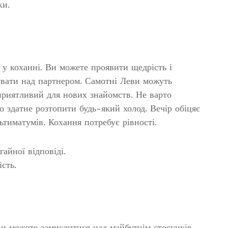
ки.
я у коханні. Ви можете проявити щедрість і
увати над партнером. Самотні Леви можуть
сприятливий для нових знайомств. Не варто
о здатне розтопити будь-який холод. Вечір обіцяє
ьтиматумів. Кохання потребує рівності.
айної відповіді.
сть.
Ви можете замислитися над майбутнім стосунків.