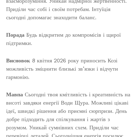
взаєморозуміння. Уникай надмірної жертвенності.
Приділи час собі і своїм потребам. Інтуїція
сьогодні допомагає знаходити баланс.
Порада
Будь відкритим до компромісів і щирої
підтримки.
Висновок
8 квітня 2026 року приносить Козі
можливість зміцнити близькі зв’язки і відчути
гармонію.
Мавпа
Сьогодні твоя кмітливість і креативність на
висоті завдяки енергії Води Щура. Можливі цікаві
ідеї, швидкі рішення або приємні сюрпризи. День
добре підходить для спілкування і жартів з
розумом. Уникай сумнівних схем. Приділи час
перевірці деталей. Сьогоднішня енергія посилює