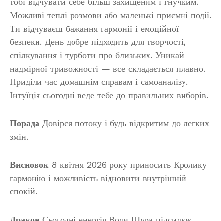
тобі відчувати себе більш захищеним і гнучким.
Можливі теплі розмови або маленькі приємні події.
Ти відчуваєш бажання гармонії і емоційної
безпеки. День добре підходить для творчості,
спілкування і турботи про близьких. Уникай
надмірної тривожності — все складається плавно.
Приділи час домашнім справам і самоаналізу.
Інтуїція сьогодні веде тебе до правильних виборів.
Порада
Довірся потоку і будь відкритим до легких
змін.
Висновок
8 квітня 2026 року приносить Кролику
гармонію і можливість відновити внутрішній
спокій.
Дракон
Сьогодні енергія Води Щура підсилює