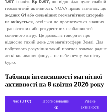
1.67
і навіть
Kp 0.67
, що відповідає дуже слабкій
геомагнітній активності. NOAA прямо зазначає, що
жодних G1 або сильніших геомагнітних штормів
не очікується
, оскільки не прогнозується значних
транзієнтних або рекурентних особливостей
сонячного вітру. Це дозволяє говорити про
відносно тихий день для магнітосфери Землі. Для
побутового розуміння такий прогноз означає радше
легкі коливання фону, а не небезпечну магнітну
бурю.
Таблиця інтенсивності магнітної
активності на 8 квітня 2026 року
Час (UTC)
Прогнозований
Рівень
Kp
активності