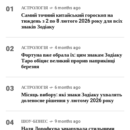
01
АСТРОЛОГІЯ
6 months ago
Самий точний китайський гороскоп на
тиждень з 2 по 8 лютого 2026 року для всіх
знаків Зодіаку
02
АСТРОЛОГІЯ
4 months ago
Фортуна вже обрала їх: цим знакам Зодіаку
Таро обіцяє великий прорив наприкінці
березня
03
АСТРОЛОГІЯ
6 months ago
Місяць вибору: які знаки Зодіаку ухвалять
доленосне рішення у лютому 2026 року
04
ШОУ-БІЗНЕС
9 months ago
Надя Дорофєєва зачарувала стильними