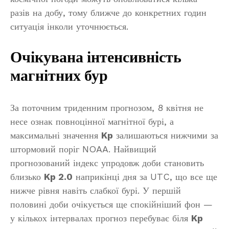
разів на добу, тому ближче до конкретних годин
ситуація інколи уточнюється.
Очікувана інтенсивність
магнітних бур
За поточним триденним прогнозом, 8 квітня не
несе ознак повноцінної магнітної бурі, а
максимальні значення
Kp
залишаються нижчими за
штормовий поріг NOAA. Найвищий
прогнозований індекс упродовж доби становить
близько
Kp 2.0
наприкінці дня за UTC, що все ще
нижче рівня навіть слабкої бурі. У першій
половині доби очікується ще спокійніший фон —
у кількох інтервалах прогноз перебуває біля
Kp