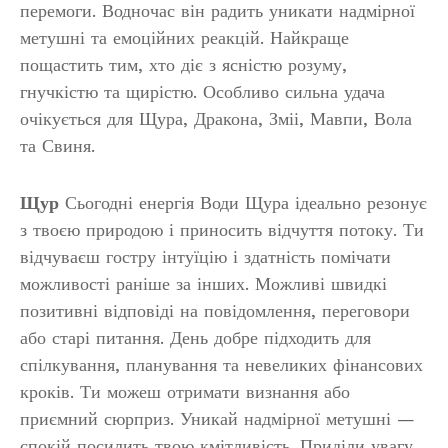
перемоги. Водночас він радить уникати надмірної
метушні та емоційних реакцій. Найкраще
пощастить тим, хто діє з ясністю розуму,
гнучкістю та щирістю. Особливо сильна удача
очікується для Щура, Дракона, Зміі, Мавпи, Вола
та Свиня.
Щур
Сьогодні енергія Води Щура ідеально резонує
з твоєю природою і приносить відчуття потоку. Ти
відчуваєш гостру інтуїцію і здатність помічати
можливості раніше за інших. Можливі швидкі
позитивні відповіді на повідомлення, переговори
або старі питання. День добре підходить для
спілкування, планування та невеликих фінансових
кроків. Ти можеш отримати визнання або
приємний сюрприз. Уникай надмірної метушні —
спокій посилить твою кмітливість. Приділи увагу