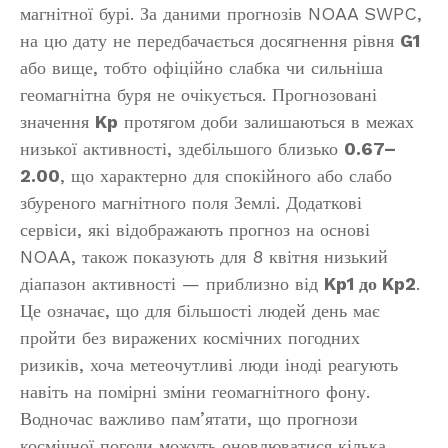
магнітної бурі. За даними прогнозів NOAA SWPC,
на цю дату не передбачається досягнення рівня
G1
або вище, тобто офіційно слабка чи сильніша
геомагнітна буря не очікується. Прогнозовані
значення
Kp
протягом доби залишаються в межах
низької активності, здебільшого близько
0.67–
2.00
, що характерно для спокійного або слабо
збуреного магнітного поля Землі. Додаткові
сервіси, які відображають прогноз на основі
NOAA, також показують для 8 квітня низький
діапазон активності — приблизно від
Kp1 до Kp2
.
Це означає, що для більшості людей день має
пройти без виражених космічних погодних
ризиків, хоча метеочутливі люди іноді реагують
навіть на помірні зміни геомагнітного фону.
Водночас важливо пам’ятати, що прогнози
космічної погоди можуть оновлюватися кілька