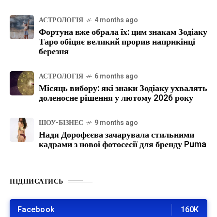
АСТРОЛОГІЯ
4 months ago
Фортуна вже обрала їх: цим знакам Зодіаку
Таро обіцяє великий прорив наприкінці
березня
АСТРОЛОГІЯ
6 months ago
Місяць вибору: які знаки Зодіаку ухвалять
доленосне рішення у лютому 2026 року
ШОУ-БІЗНЕС
9 months ago
Надя Дорофєєва зачарувала стильними
кадрами з нової фотосесії для бренду Puma
ПІДПИСАТИСЬ
Facebook
160K