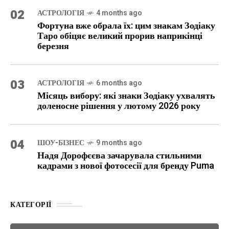
02
АСТРОЛОГІЯ
4 months ago
Фортуна вже обрала їх: цим знакам Зодіаку
Таро обіцяє великий прорив наприкінці
березня
03
АСТРОЛОГІЯ
6 months ago
Місяць вибору: які знаки Зодіаку ухвалять
доленосне рішення у лютому 2026 року
04
ШОУ-БІЗНЕС
9 months ago
Надя Дорофєєва зачарувала стильними
кадрами з нової фотосесії для бренду Puma
КАТЕГОРІЇ