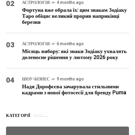
02
АСТРОЛОГІЯ
4 months ago
Фортуна вже обрала їх: цим знакам Зодіаку
Таро обіцяє великий прорив наприкінці
березня
03
АСТРОЛОГІЯ
6 months ago
Місяць вибору: які знаки Зодіаку ухвалять
доленосне рішення у лютому 2026 року
04
ШОУ-БІЗНЕС
9 months ago
Надя Дорофєєва зачарувала стильними
кадрами з нової фотосесії для бренду Puma
КАТЕГОРІЇ