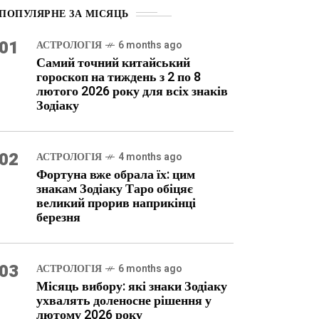
ПОПУЛЯРНЕ ЗА МІСЯЦЬ
01
АСТРОЛОГІЯ
6 months ago
Самий точний китайський
гороскоп на тиждень з 2 по 8
лютого 2026 року для всіх знаків
Зодіаку
02
АСТРОЛОГІЯ
4 months ago
Фортуна вже обрала їх: цим
знакам Зодіаку Таро обіцяє
великий прорив наприкінці
березня
03
АСТРОЛОГІЯ
6 months ago
Місяць вибору: які знаки Зодіаку
ухвалять доленосне рішення у
лютому 2026 року