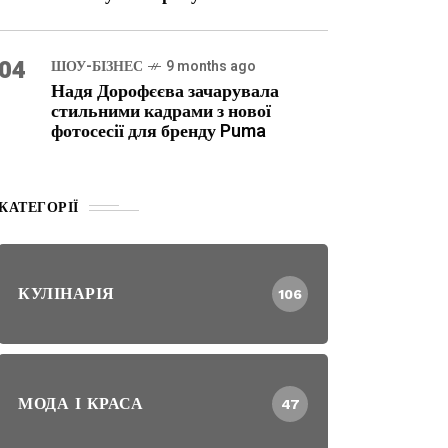
04
ШОУ-БІЗНЕС
9 months ago
Надя Дорофєєва зачарувала
стильними кадрами з нової
фотосесії для бренду Puma
КАТЕГОРІЇ
КУЛІНАРІЯ
106
МОДА І КРАСА
47