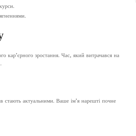
курси.
сягненнями.
у
го кар’єрного зростання. Час, який витрачався на
.
ів стають актуальними. Ваше ім’я нарешті почне