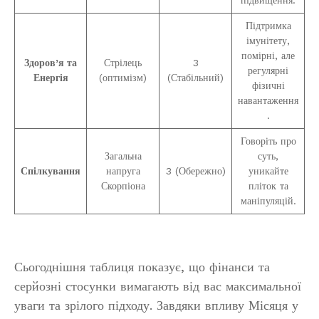
підвищення.
Підтримка
імунітету,
помірні, але
Здоров’я та
Стрілець
3
регулярні
Енергія
(оптимізм)
(Стабільний)
фізичні
навантаження
.
Говоріть про
Загальна
суть,
Спілкування
напруга
3 (Обережно)
уникайте
Скорпіона
пліток та
маніпуляцій.
Сьогоднішня таблиця показує, що фінанси та
серйозні стосунки вимагають від вас максимальної
уваги та зрілого підходу. Завдяки впливу Місяця у