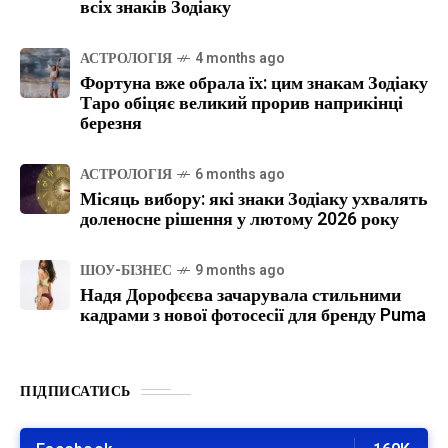
всіх знаків Зодіаку
АСТРОЛОГІЯ
4 months ago
Фортуна вже обрала їх: цим знакам Зодіаку
Таро обіцяє великий прорив наприкінці
березня
АСТРОЛОГІЯ
6 months ago
Місяць вибору: які знаки Зодіаку ухвалять
доленосне рішення у лютому 2026 року
ШОУ-БІЗНЕС
9 months ago
Надя Дорофєєва зачарувала стильними
кадрами з нової фотосесії для бренду Puma
ПІДПИСАТИСЬ