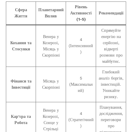
Рівень
Сфера
Планетарний
Активності
Рекомендації
Життя
Вплив
(1-5)
Спрямуйте
Венера у
енергію на
4
Кохання та
Козерозі,
серйозні,
(Інтенсивний
Стосунки
Місяць у
відверті
)
Скорпіоні
розмови про
майбутнє.
Глибокий
5
аналіз боргів,
Фінанси та
Місяць у
(Максимальн
інвестицій.
Інвестиції
Скорпіоні
ий)
Уникайте
ризику.
Планування,
Венера у
4
дослідження,
Кар’єра та
Козерозі,
(Стратегічний
переговори
Робота
Сонце у
)
про
Стрільці