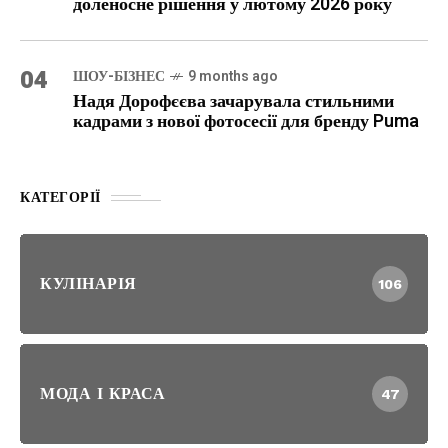
доленосне рішення у лютому 2026 року
04
ШОУ-БІЗНЕС
9 months ago
Надя Дорофєєва зачарувала стильними
кадрами з нової фотосесії для бренду Puma
КАТЕГОРІЇ
КУЛІНАРІЯ
106
МОДА І КРАСА
47